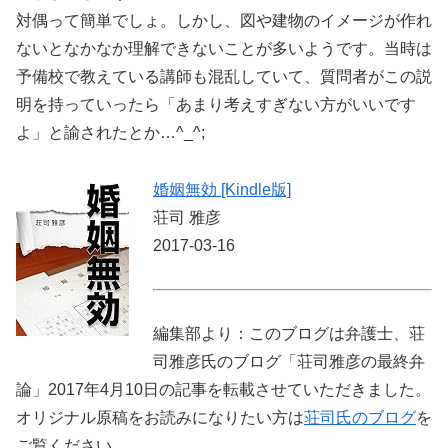
対偶って簡単でしょ。しかし、図や建物のイメージが作れ
ないとなかなか理解できないことが多いようです。当時は
予備校で教えている講師も混乱していて、質問者がこの説
明を持っていったら「あまり考えすぎない方がいいです
よ」と諭されたとか…^_^;
婚姻無効 [Kindle版]
荘司 雅彦
2017-03-16
編集部より：このブログは弁護士、荘
司雅彦氏のブログ「荘司雅彦の最終弁
論」2017年4月10日の記事を転載させていただきました。
オリジナル原稿をお読みになりたい方は
荘司氏のブログ
を
ご覧ください。