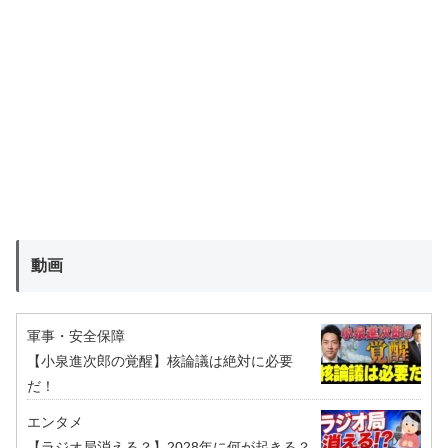
動画
軍事・安全保障
【小泉進次郎の覚醒】核論議は絶対に必要
だ！
エンタメ
【ラジオ局消える？】2028年に何が起きる？