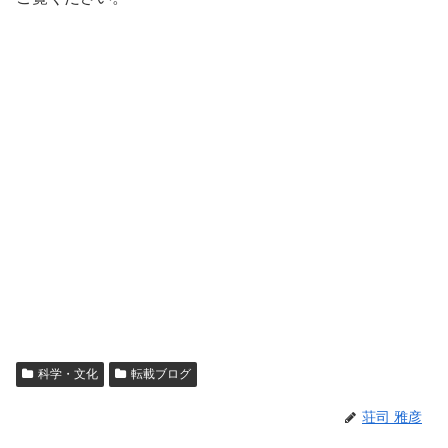
科学・文化
転載ブログ
荘司 雅彦