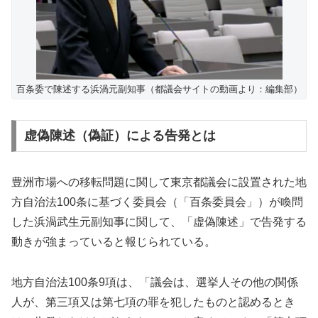
百条委で陳述する浜渦元副知事（都議会サイトの動画より：編集部）
虚偽陳述（偽証）による告発とは
豊洲市場への移転問題に関して東京都議会に設置された地
方自治法100条に基づく委員会（「百条委員会」）が喚問
した浜渦武生元副知事に関して、「虚偽陳述」で告発する
動きが強まっていると報じられている。
地方自治法100条9項は、「議会は、選挙人その他の関係
人が、第三項又は第七項の罪を犯したものと認めるとき