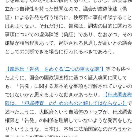
しを確認するのが従来の慣例であった。しかし、議会は独
立かつ自律性を持った機関なので、議会が虚偽陳述（偽
証）による告発を行う場合に、検察官に事前相談すること
はあまりない。それだけに、告発は、調査の目的に関わる
事項についての虚偽陳述（偽証）であり、なおかつ、その
嫌疑が相当程度あって、起訴される見通しが高いとの議会
としての判断できる場合に行われるべきであろう。
【籠池氏「告発」をめぐる“二つの重大な謎”】
等でも述べ
たように、国会の国政調査権に基づく証人喚問に関して
も、「告発」に関する基本的な事項も理解されていないの
ではないかと思えるような動きがあったり、
【行政調査権
限は、「犯罪捜査」のためのものと解してはならない】
で
述べたように、大阪府という自治体のトップが、行政調査
権限と「告発」の関係を理解していないような発言をした
りというような、日本は、本当に法治国家なのだろうかと