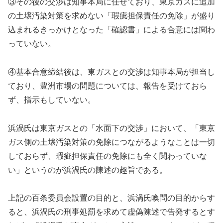
③その後の交渉は知事本局に任せており、東京ガスに追加
の土壌汚染対策を求めない「瑕疵担保責任の免除」が盛り
込まれるきっかけとなった「確認書」による合意には関わ
っていない。
④基本合意締結後は、東ガスとの交渉は知事本局が担当し
ており、豊洲市場の問題については、報告を受けておら
ず、指示もしていない。
浜渦氏は東京ガスとの「水面下の交渉」において、「東京
ガス側の土壌汚染対策の免除につながるようなことは一切
しておらず、瑕疵担保責任の免除にも全く関わっていな
い」というのが浜渦氏の陳述の趣旨である。
上記の百条委員会設置の目的と、浜渦氏喚問の目的からす
ると、浜渦氏の刑事処罰を求めて虚偽陳述で告発するとす