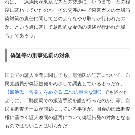
れば、「浜渦氏が東京ガスとの交渉に、いつまで、どの程
度に関わっていたのか、その交渉の中で東京ガスの土壌汚
染対策の責任に関してどのようなやり取りが行われたの
か、という点に関して意図的な虚偽の陳述が行われた場
合」であろう。
偽証等の刑事処罰の対象
国会での証人喚問に関しても、籠池氏の証言について、自
民党議員が偽証告発をめざして調査しているようだが、
【籠池氏「告発」をめぐる“二つの重大な謎”】
でも述べた
ように、「郵便局での振込手続を誰が行ったのか」等、自
民党調査チームが問題にしている事項が、国会の国政調査
権に基づく証人喚問の証言について偽証告発の対象となる
ものではないことは明らかだ。