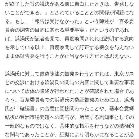
が終了した旨の議決がある前に自白したときは、告発しな
いことができる。」とされていることとの関係が問題にな
る。もし、「報告は受けなかった」という陳述が「百条委
員会の調査の目的に関わる重要事実」だというのであれ
ば、浜渦氏が記者会見で、再度喚問されれば説明する意向
を示している以上、再度喚問して訂正する機会を与えない
まま偽証告発を行うことが正当なやり方だとは思えない。
浜渦氏に対して虚偽陳述の告発を行うとすれば、東京ガス
との交渉における浜渦氏の関与の内容に関して重要な事項
について虚偽の陳述が行われたことが確認された場合であ
ろう。百条委員会での浜渦氏の偽証告発のためには、浜渦
氏が「確認書」の合意に直接関わったことや、基本合意締
結後の豊洲市場問題への関与が、所管する副知事としての
一般的なものではなく、具体的な指示を行うなどの積極的
な関与であったことが、証拠により明らかになることが必