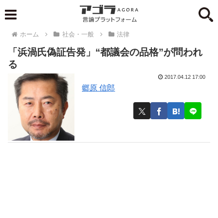
ホーム
社会・一般
法律
「浜渦氏偽証告発」“都議会の品格”が問われ
る
2017.04.12 17:00
郷原 信郎