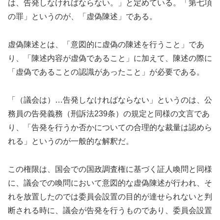
は、告発しなければならない。」と定めている。「第七項
の罪」というのが、「虚偽陳述」である。
虚偽陳述とは、「意図的に虚偽の陳述を行うこと」であ
り、「陳述内容が虚偽であること」に加えて、陳述の際に
「虚偽であることの認識があったこと」が必要である。
「（議会は）…告発しなければならない」というのは、公
務員の告発義務（刑訴法239条）の規定と同様の文言であ
り、「告発を行うか否かについての合理的な裁量は認めら
れる」というのが一般的な解釈だ。
この権限は、国会での国政調査権に基づく証人喚問と同様
に、議会での喚問において意図的な虚偽陳述が行われ、そ
れを放置したのでは委員会設置の目的が達せられないと判
断される時に、議会が告発を行うものであり、委員会設置