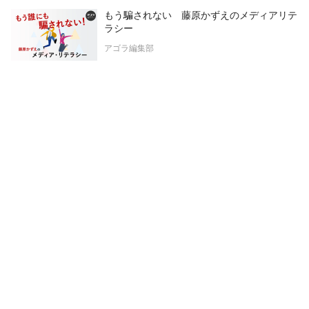
もう騙されない 藤原かずえのメディアリテ
ラシー
アゴラ編集部