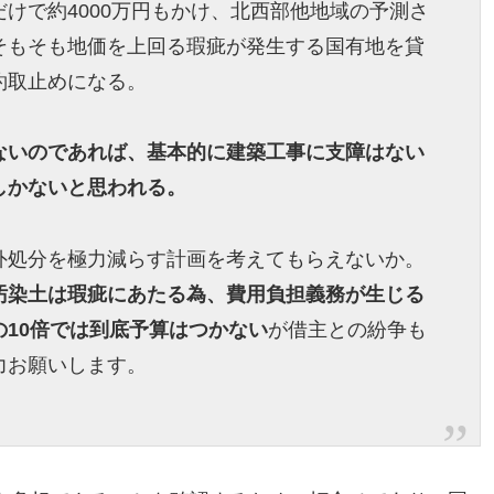
けで約4000万円もかけ、北西部他地域の予測さ
そもそも地価を上回る瑕疵が発生する国有地を貸
約取止めになる。
ないのであれば、基本的に建築工事に支障はない
しかないと思われる。
外処分を極力減らす計画を考えてもらえないか。
汚染土は瑕疵にあたる為、費用負担義務が生じる
10倍では到底予算はつかない
が借主との紛争も
力お願いします。