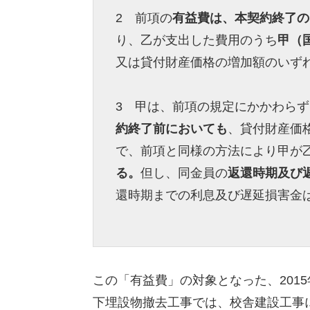
2 前項の
有益費は、本契約終了の
り、乙が支出した費用のうち
甲（
又は貸付財産価格の増加額のいず
3 甲は、前項の規定にかかわら
約終了前においても
、貸付財産価
で、前項と同様の方法により甲が
る。
但し、同金員の
返還時期及び
還時期までの利息及び遅延損害金
この「有益費」の対象となった、2015
下埋設物撤去工事では、校舎建設工事