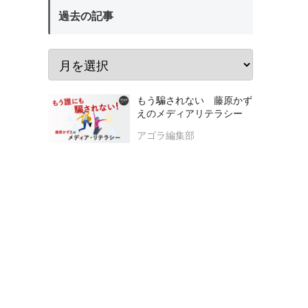
過去の記事
もう騙されない 藤原かず
えのメディアリテラシー
アゴラ編集部