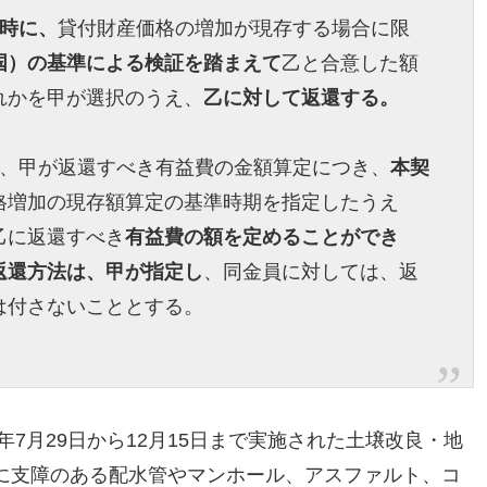
時に、
貸付財産価格の増加が現存する場合に限
国）の基準による検証を踏まえて
乙と合意した額
れかを甲が選択のうえ、
乙に対して返還する。
ず、甲が返還すべき有益費の金額算定につき、
本契
格増加の現存額算定の基準時期を指定したうえ
乙に返還すべき
有益費の額を定めることができ
返還方法は、甲が指定し
、同金員に対しては、返
は付さないこととする。
年7月29日から12月15日まで実施された土壌改良・地
に支障のある配水管やマンホール、アスファルト、コ