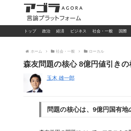
トップ
政治
経済
ビジネス
社会・一般
国際
ホーム
社会・一般
ローカル
森友問題の核心 8億円値引きの
玉木 雄一郎
問題の核心は、9億円国有地