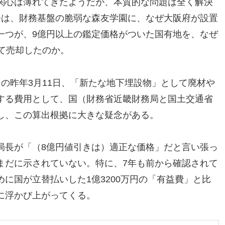
関心は薄れてきたようだが、本質的な問題は全く解決
つは、財務基盤の脆弱な森友学園に、なぜ大阪府が設置
一つが、9億円以上の鑑定価格がついた国有地を、なぜ
て売却したのか。
の昨年3月11日、「新たな地下埋設物」として廃材や
する費用として、国（財務省近畿財務局と国土交通省
し、この算出根拠に大きな疑念がある。
局長が「（8億円値引きは）適正な価格」だと言い張っ
まだに示されていない。特に、7年も前から確認されて
に国が立替払いした1億3200万円の「有益費」と比
に浮かび上がってくる。