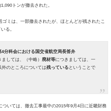
1,090トンが撤去された。
活ゴミは、一部撤去されたが、ほとんどが残されたこ
ている。
会第4分科会における国交省航空局長答弁
きましては、（中略）
廃材等
につきましては、一
以外のところについては
残っている
ということで
ついては、撤去工事最中の2015年9月4日に近畿財務