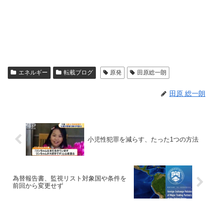
エネルギー
転載ブログ
原発
田原総一朗
田原 総一朗
小児性犯罪を減らす、たった1つの方法
為替報告書、監視リスト対象国や条件を
前回から変更せず