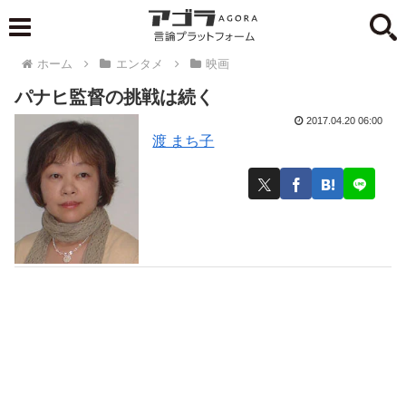
ホーム
エンタメ
映画
パナヒ監督の挑戦は続く
2017.04.20 06:00
渡 まち子