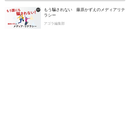
もう騙されない 藤原かずえのメディアリテ
ラシー
アゴラ編集部