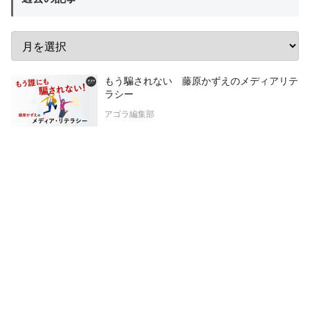
もう騙されない 藤原かずえのメディアリテ
ラシー
アゴラ編集部