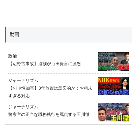
動画
政治
【辺野古事故】遺族が百田発言に激怒
ジャーナリズム
【NHK性加害】3年放置は意図的か：お粗末
すぎる対応
ジャーナリズム
警察官の正当な職務執行を罵倒する玉川徹