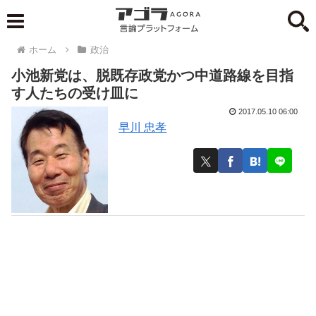
ホーム
政治
小池新党は、脱既存政党かつ中道路線を目指
す人たちの受け皿に
2017.05.10 06:00
早川 忠孝