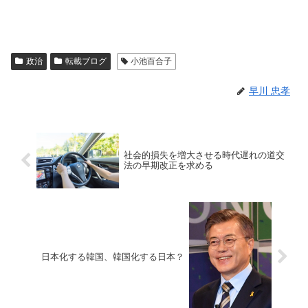
政治
転載ブログ
小池百合子
早川 忠孝
社会的損失を増大させる時代遅れの道交
法の早期改正を求める
日本化する韓国、韓国化する日本？