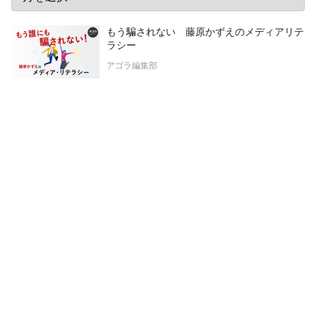
もう騙されない 藤原かずえのメディアリテ
ラシー
アゴラ編集部