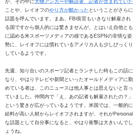
が、その中に
大物アンカーや解説者、記者が含まれていた
ことや、レイオフの
やり方が酷かった
ということがさらに
話題を呼んでいます。まあ、FBI長官もいきなり解雇され
る国ですから個人的には驚きませんが、とはいえ自他とも
に認める米スポーツメディアの雄であるESPNの非情な姿
勢に、レイオフには慣れているアメリカ人も少しびっくり
しているようです。
先週、知り合いのスポーツ記者とランチした時もこの話に
なり、やはりテレビや新聞といったオールドメディアに勤
めている者は、このニュースは他人事とは思えないと言っ
ていました。仲間内で「え、あの記者も解雇されたの？」
という驚きが広がっているようです。米国では、一般的に
給料が高い人材からレイオフされますが、それがPersonal
な話題として自分事になると、やはり衝撃は大きいんでし
ょうね。