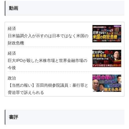
動画
経済
日米協調介入が示すのは日本ではなく米国の
財政危機
経済
巨大IPOが殺した米株市場と世界金融市場の
今後
政治
【当然の報い】百田尚樹参院議員：暴行罪と
脅迫罪で訴えられる
書評