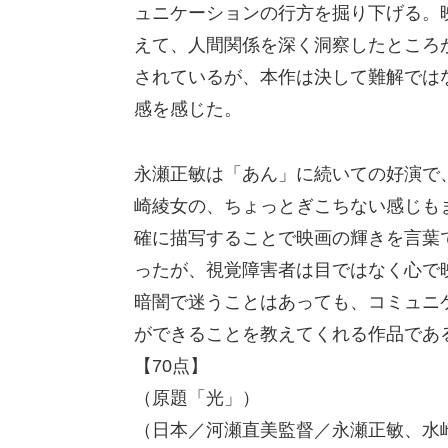
ュニケーションの行方を掘り下げる。
えて、人間関係を深く洞察したところ
されているが、本作は決して難解では
感を感じた。
永瀬正敏は「あん」に続いての好演で
崎綾女の、ちょっとぎこちない感じも
確に描写することで映画の輝きを言葉
ったが、視覚障害者は目ではなく心で映
暗闇で迷うことはあっても、コミュニ
ができることを教えてくれる作品であ
【70点】
（原題「光」）
（日本／河瀬直美監督／永瀬正敏、水