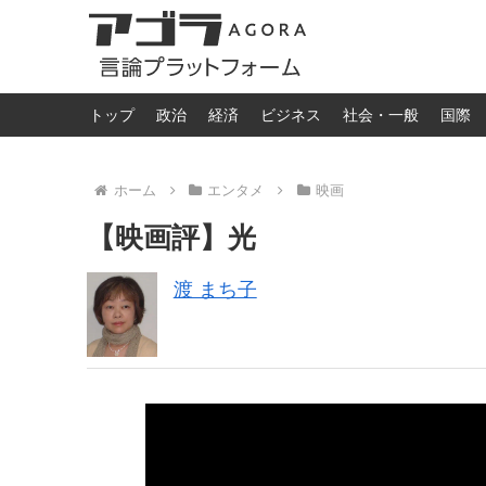
トップ
政治
経済
ビジネス
社会・一般
国際
ホーム
エンタメ
映画
【映画評】光
渡 まち子