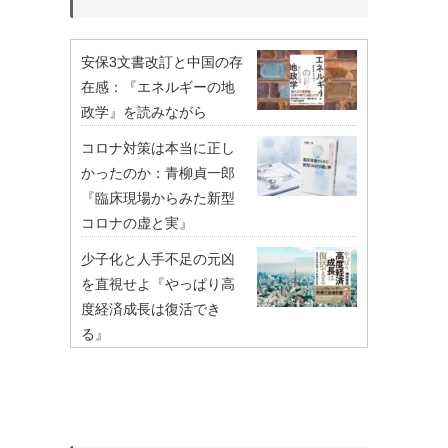
安保3文書改訂と中国の存
在感：『エネルギーの地
政学』を読みながら
コロナ対策は本当に正し
かったのか：青柳貞一郎
『臨床現場からみた新型
コロナの虚と実』
少子化と人手不足の元凶
を直視せよ『やっぱり高
度経済成長は復活でき
る』