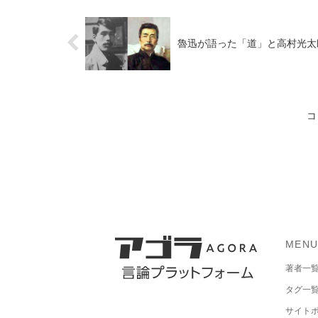
魯迅が語った「道」と高村光太
コ
MEN
著者一
タグ一
サイト