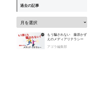
過去の記事
もう騙されない 藤原かず
えのメディアリテラシー
アゴラ編集部