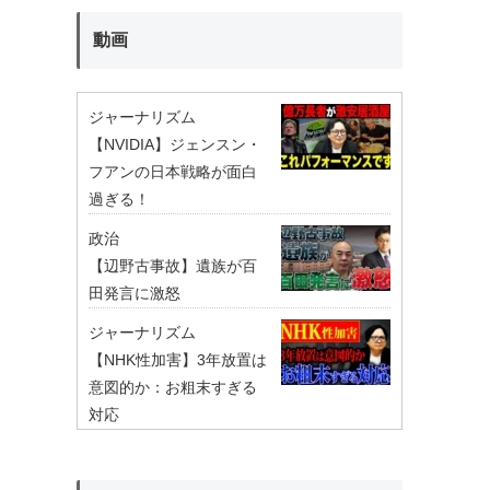
動画
ジャーナリズム
【NVIDIA】ジェンスン・
フアンの日本戦略が面白
過ぎる！
政治
【辺野古事故】遺族が百
田発言に激怒
ジャーナリズム
【NHK性加害】3年放置は
意図的か：お粗末すぎる
対応