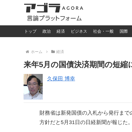
トップ
政治
経済
ビジネス
社会・一般
国際
ホーム
経済
来年5月の国債決済期間の短縮
久保田 博幸
財務省は新発国債の入札から発行まで
方針だと5月31日の日経新聞が報じた