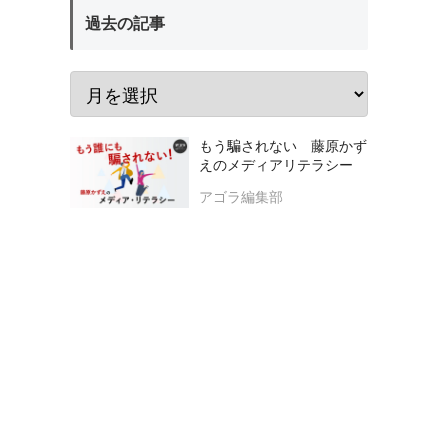
過去の記事
もう騙されない 藤原かず
えのメディアリテラシー
アゴラ編集部