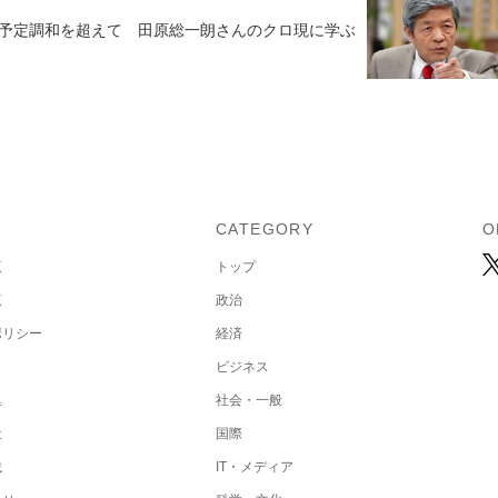
予定調和を超えて 田原総一朗さんのクロ現に学ぶ
U
CATEGORY
O
覧
トップ
覧
政治
ポリシー
経済
ビジネス
集
社会・一般
社
国際
載
IT・メディア