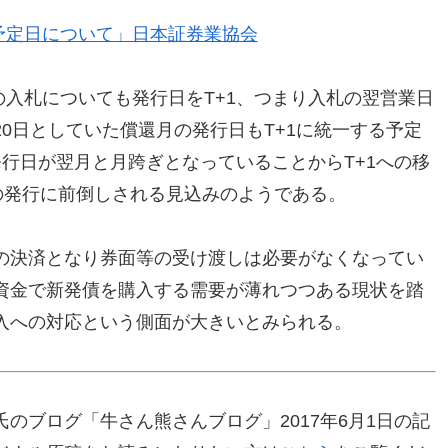
予定日について」日本証券業協会
の入札についても発行日をT+1、つまり入札の翌営業日
0日としていた償還月の発行日もT+1に統一する予定
行日が翌月と月跨ぎとなっていることからT+1への移
の発行に前倒しされる見込みのようである。
の決済となり券面等の受け渡しは必要がなくなってい
資金で新発債を購入する需要が薄れつつある現状を踏
入への対応という側面が大きいとみられる。
のブログ「牛さん熊さんブログ」2017年6月1日の記