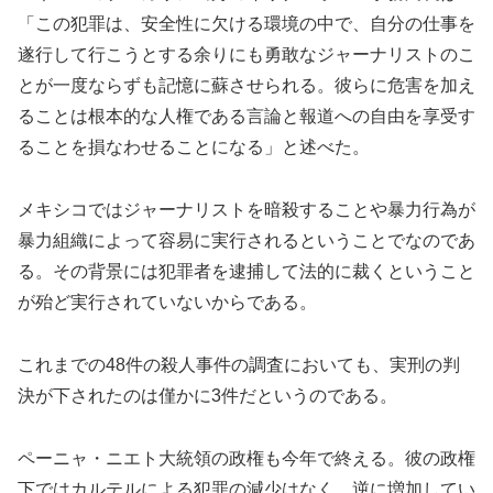
「この犯罪は、安全性に欠ける環境の中で、自分の仕事を
遂行して行こうとする余りにも勇敢なジャーナリストのこ
とが一度ならずも記憶に蘇させられる。彼らに危害を加え
ることは根本的な人権である言論と報道への自由を享受す
ることを損なわせることになる」と述べた。
メキシコではジャーナリストを暗殺することや暴力行為が
暴力組織によって容易に実行されるということでなのであ
る。その背景には犯罪者を逮捕して法的に裁くということ
が殆ど実行されていないからである。
これまでの48件の殺人事件の調査においても、実刑の判
決が下されたのは僅かに3件だというのである。
ペーニャ・ニエト大統領の政権も今年で終える。彼の政権
下ではカルテルによる犯罪の減少はなく、逆に増加してい