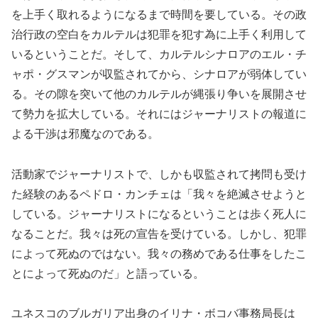
を上手く取れるようになるまで時間を要している。その政
治行政の空白をカルテルは犯罪を犯す為に上手く利用して
いるということだ。そして、カルテルシナロアのエル・チ
ャポ・グスマンが収監されてから、シナロアが弱体してい
る。その隙を突いて他のカルテルが縄張り争いを展開させ
て勢力を拡大している。それにはジャーナリストの報道に
よる干渉は邪魔なのである。
活動家でジャーナリストで、しかも収監されて拷問も受け
た経験のあるペドロ・カンチェは「我々を絶滅させようと
している。ジャーナリストになるということは歩く死人に
なることだ。我々は死の宣告を受けている。しかし、犯罪
によって死ぬのではない。我々の務めである仕事をしたこ
とによって死ぬのだ」と語っている。
ユネスコのブルガリア出身のイリナ・ボコバ事務局長は