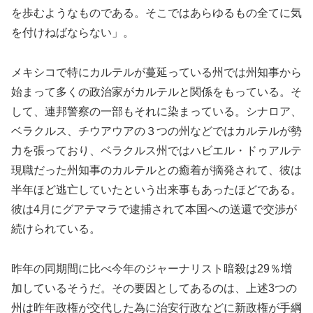
を歩むようなものである。そこではあらゆるもの全てに気
を付けねばならない」。
メキシコで特にカルテルが蔓延っている州では州知事から
始まって多くの政治家がカルテルと関係をもっている。そ
して、連邦警察の一部もそれに染まっている。シナロア、
ベラクルス、チウアウアの３つの州などではカルテルが勢
力を張っており、ベラクルス州ではハビエル・ドゥアルテ
現職だった州知事のカルテルとの癒着が摘発されて、彼は
半年ほど逃亡していたという出来事もあったほどである。
彼は4月にグアテマラで逮捕されて本国への送還で交渉が
続けられている。
昨年の同期間に比べ今年のジャーナリスト暗殺は29％増
加しているそうだ。その要因としてあるのは、上述3つの
州は昨年政権が交代した為に治安行政などに新政権が手綱