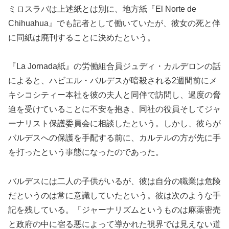
ミロスラバは上述紙とは別に、地方紙『El Norte de
Chihuahua』でも記者として働いていたが、彼女の死と伴
に同紙は廃刊することに決めたという。
『La Jornada紙』の労働組合員ジュディ・カルデロンの話
によると、ハビエル・バルデスが暗殺される2週間前にメ
キシコシティー本社を彼の夫人と同伴で訪問し、過度の脅
迫を受けていることに不安を抱き、同社の役員そしてジャ
ーナリスト保護委員会に相談したという。しかし、彼らが
バルデスへの保護を手配する前に、カルテルの方が先に手
を打ったという事態になったのであった。
バルデスには二人の子供がいるが、彼は自分の職業は危険
だというのは常に意識していたという。彼は次のような手
記を残している。「ジャーナリズムというものは麻薬密売
と政府の中に宿る悪によって導かれた視界では見えない道