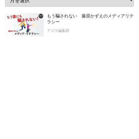
もう騙されない 藤原かずえのメディアリテ
ラシー
アゴラ編集部