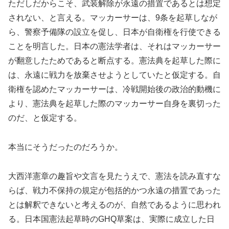
ただしだからこそ、武装解除が永遠の措置であるとは想定
されない、と言える。マッカーサーは、9条を起草しなが
ら、警察予備隊の設立を促し、日本が自衛権を行使できる
ことを明言した。日本の憲法学者は、それはマッカーサー
が翻意したためであると断点する。憲法典を起草した際に
は、永遠に戦力を放棄させようとしていたと仮定する。自
衛権を認めたマッカーサーは、冷戦開始後の政治的動機に
より、憲法典を起草した際のマッカーサー自身を裏切った
のだ、と仮定する。
本当にそうだったのだろうか。
大西洋憲章の趣旨や文言を見たうえで、憲法を読み直すな
らば、戦力不保持の規定が包括的かつ永遠の措置であった
とは解釈できないと考えるのが、自然であるように思われ
る。日本国憲法起草時のGHQ草案は、実際に成立した日