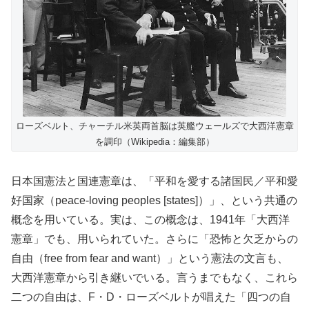
ローズベルト、チャーチル米英両首脳は英艦ウェールズで大西洋憲章
を調印（Wikipedia：編集部）
日本国憲法と国連憲章は、「平和を愛する諸国民／平和愛
好国家（peace-loving peoples [states]）」、という共通の
概念を用いている。実は、この概念は、1941年「大西洋
憲章」でも、用いられていた。さらに「恐怖と欠乏からの
自由（free from fear and want）」という憲法の文言も、
大西洋憲章から引き継いでいる。言うまでもなく、これら
二つの自由は、F・D・ローズベルトが唱えた「四つの自