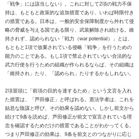
「戦争」には該当しない）。これに対して2項の戦力不保
持は、もともと政策的な追加措置であり、いわば時限付き
の措置である。日本は、一般的安全保障制度から外れて侵
略の脅威を与える国である限り、武装解除され続ける。維
持されず、認められない「戦力（war potential）」とは、
もともと1項で放棄されている侵略「戦争」を行うための
能力のことである。もし1項で禁止されていない合法的な
武力行使を行うための組織が作られるならば、その組織は
「維持され」たり、「認められ」たりするかもしれない。
2項冒頭に「前項の目的を達するため」という文言を入れ
た措置は、「芦田修正」と呼ばれる。憲法学者は、これを
姑息な陰謀と呼び、その効果を認めない。しかし前文から
続けて9条を読めば、芦田修正が前文で宣言されている理
念を確認するためだけの措置であることがわかってくる。
つまり芦田修正の効果は、9条を前文とのつながりに応じ