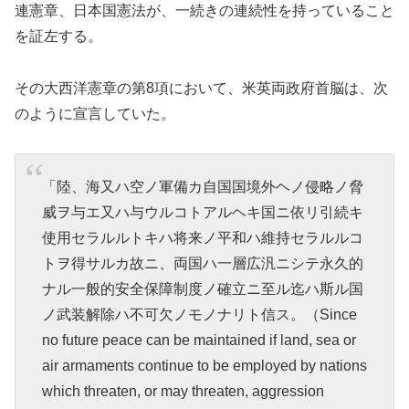
連憲章、日本国憲法が、一続きの連続性を持っていること
を証左する。
その大西洋憲章の第8項において、米英両政府首脳は、次
のように宣言していた。
「陸、海又ハ空ノ軍備カ自国国境外ヘノ侵略ノ脅
威ヲ与エ又ハ与ウルコトアルヘキ国ニ依リ引続キ
使用セラルルトキハ将来ノ平和ハ維持セラルルコ
トヲ得サルカ故ニ、両国ハ一層広汎ニシテ永久的
ナル一般的安全保障制度ノ確立ニ至ル迄ハ斯ル国
ノ武装解除ハ不可欠ノモノナリト信ス。（Since
no future peace can be maintained if land, sea or
air armaments continue to be employed by nations
which threaten, or may threaten, aggression