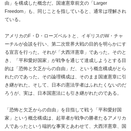
由」を構成した概念だ。国連憲章前文の「Larger
Freedom」も、同じことを指していると、通常は理解され
ている。
アメリカのF・D・ローズベルトと、イギリスのW・チャ
ーチルが会談を行い、第二次世界大戦の目的を明らかにす
る宣言を行った。それが「大西洋憲章」であった。そのと
き、「平和愛好国家」が戦争を通じて達成しようとする目
的は「恐怖と欠乏からの自由」だ、という概念構成がとら
れたのであった。その論理構成は、そのまま国連憲章に引
き継がれた。そして、日本の憲法学者はふれたくないのだ
ろうが、実は、日本国憲法にも引き継がれたのである。
「恐怖と欠乏からの自由」を目指して戦う「平和愛好国
家」という概念構成は、起草者が戦争の勝者たるアメリカ
人であったという端的な事実とあわせて、大西洋憲章、国