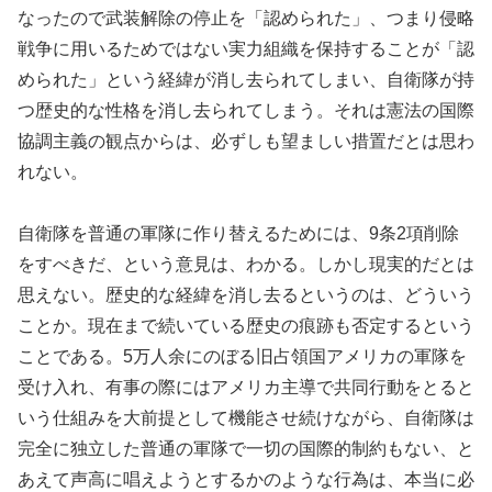
なったので武装解除の停止を「認められた」、つまり侵略
戦争に用いるためではない実力組織を保持することが「認
められた」という経緯が消し去られてしまい、自衛隊が持
つ歴史的な性格を消し去られてしまう。それは憲法の国際
協調主義の観点からは、必ずしも望ましい措置だとは思わ
れない。
自衛隊を普通の軍隊に作り替えるためには、9条2項削除
をすべきだ、という意見は、わかる。しかし現実的だとは
思えない。歴史的な経緯を消し去るというのは、どういう
ことか。現在まで続いている歴史の痕跡も否定するという
ことである。5万人余にのぼる旧占領国アメリカの軍隊を
受け入れ、有事の際にはアメリカ主導で共同行動をとると
いう仕組みを大前提として機能させ続けながら、自衛隊は
完全に独立した普通の軍隊で一切の国際的制約もない、と
あえて声高に唱えようとするかのような行為は、本当に必