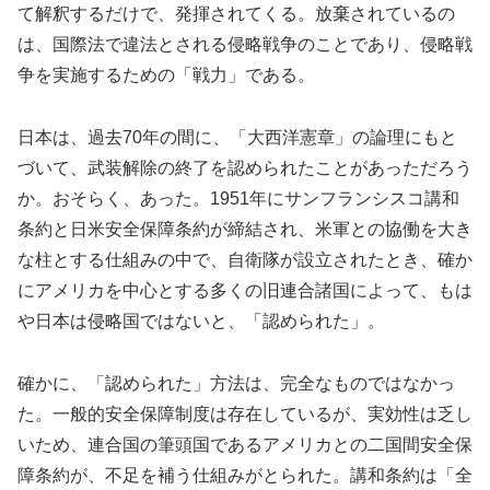
て解釈するだけで、発揮されてくる。放棄されているの
は、国際法で違法とされる侵略戦争のことであり、侵略戦
争を実施するための「戦力」である。
日本は、過去70年の間に、「大西洋憲章」の論理にもと
づいて、武装解除の終了を認められたことがあっただろう
か。おそらく、あった。1951年にサンフランシスコ講和
条約と日米安全保障条約が締結され、米軍との協働を大き
な柱とする仕組みの中で、自衛隊が設立されたとき、確か
にアメリカを中心とする多くの旧連合諸国によって、もは
や日本は侵略国ではないと、「認められた」。
確かに、「認められた」方法は、完全なものではなかっ
た。一般的安全保障制度は存在しているが、実効性は乏し
いため、連合国の筆頭国であるアメリカとの二国間安全保
障条約が、不足を補う仕組みがとられた。講和条約は「全