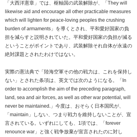
「大西洋憲章」では、枢軸国の武装解除が、「They will
likewise aid and encourage all other practicable measures
which will lighten for peace-loving peoples the crushing
burden of armaments」を導くとされ、平和愛好国家の負
担を減らすと説明されていた。平和愛好国家の負担が減る
ということがポイントであり、武装解除それ自体が永遠の
絶対課題とされたわけではない。
実際の憲法典で「陸海空軍その他の戦力は、これを保持し
ない」とされた条項は、英文では次のようになる。「In
order to accomplish the aim of the preceding paragraph,
land, sea and air forces, as well as other war potential, will
never be maintained.」今度は、おそらく日本国民が、
「maintain」しない、つまり戦力を維持しないことが、宣
言されている。いずれにしても、1項では、「forever
renounce war」と強く戦争放棄が宣言されたのに対し