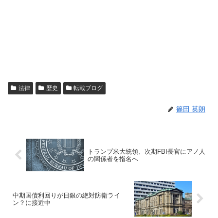
法律
歴史
転載ブログ
篠田 英朗
トランプ米大統領、次期FBI長官にアノ人
の関係者を指名へ
中期国債利回りが日銀の絶対防衛ライ
ン？に接近中