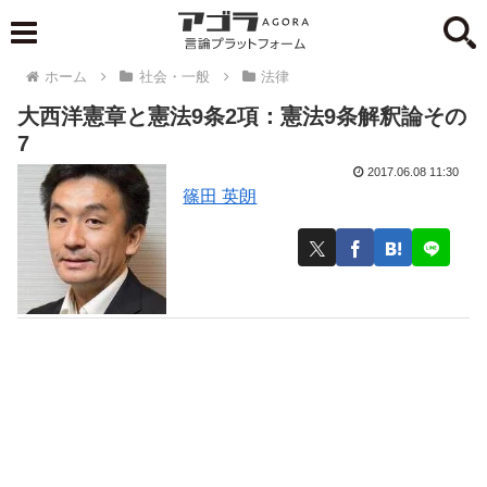
ホーム
社会・一般
法律
大西洋憲章と憲法9条2項：憲法9条解釈論その
7
2017.06.08 11:30
篠田 英朗