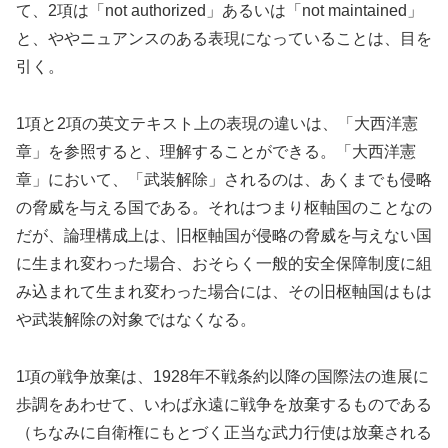
て、2項は「not authorized」あるいは「not maintained」
と、ややニュアンスのある表現になっていることは、目を
引く。
1項と2項の英文テキスト上の表現の違いは、「大西洋憲
章」を参照すると、理解することができる。「大西洋憲
章」において、「武装解除」されるのは、あくまでも侵略
の脅威を与える国である。それはつまり枢軸国のことなの
だが、論理構成上は、旧枢軸国が侵略の脅威を与えない国
に生まれ変わった場合、おそらく一般的安全保障制度に組
み込まれて生まれ変わった場合には、その旧枢軸国はもは
や武装解除の対象ではなくなる。
1項の戦争放棄は、1928年不戦条約以降の国際法の進展に
歩調をあわせて、いわば永遠に戦争を放棄するものである
（ちなみに自衛権にもとづく正当な武力行使は放棄される