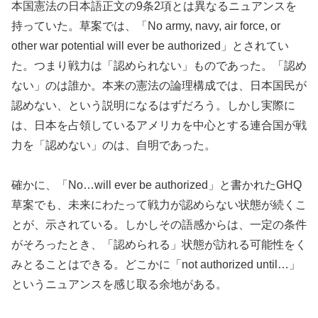
本国憲法の日本語正文の9条2項とは異なるニュアンスを
持っていた。草案では、「No army, navy, air force, or
other war potential will ever be authorized」とされてい
た。つまり戦力は「認められない」ものであった。「認め
ない」のは誰か。本来の憲法の論理構成では、日本国民が
認めない、という説明になるはずだろう。しかし実際に
は、日本を占領しているアメリカを中心とする連合国が戦
力を「認めない」のは、自明であった。
確かに、「No…will ever be authorized」と書かれたGHQ
草案でも、未来にわたって戦力が認めらない状態が続くこ
とが、示されている。しかしその語感からは、一定の条件
がそろったとき、「認められる」状態が訪れる可能性をく
みとることはできる。どこかに「not authorized until…」
というニュアンスを感じ取る余地がある。