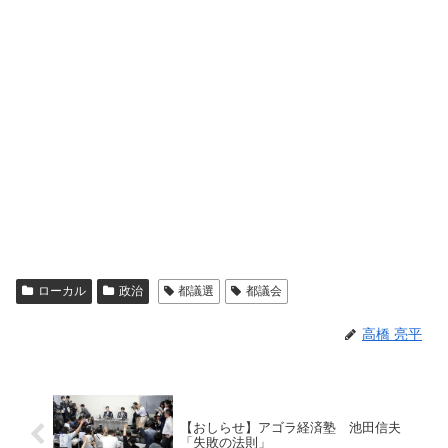
ローカル
政治
都議選
都議会
高橋 亮平
【おしらせ】アゴラ経済塾 池田信夫
「失敗の法則」