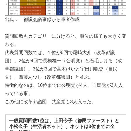
出典： 都議会議事録から筆者作成
質問回数もカテゴリーに分けると、順位の様子も大きく変
わる。
代表質問回数では、１位が6回で尾崎大介（改革都議
団）、2位が4回で長橋桂一（公明党）と石毛しげる（改
革都議団）、3位が3回で高木けいと宇田川聡史（自民
党）、斎藤あつし（改革都議団）と並ぶ。
特徴的なのは、10位までに公明党が4人、自民党が3人入
っている事。
この他に改革都議団、共産党も3人入った。
一般質問回数1位は、上田令子（都民ファースト）と
小松久子（生活者ネット）、ネットは3位までに全