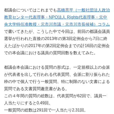
都議会についてはこれまでも
高橋亮平（一般社団法人政治
教育センター代表理事・
NPO
法人
Rights
代表理事・元中
央大学特任准教授・元市川市議・元市川市長候補）コラム
で書いてきたが、こうした中で今回は、前回の都議会議員
選挙が行われた直後の2013年の第3回定例会から7日に終
えたばかりの2017年の第2回定例会までの計16回の定例会
での本会議における議員の質問回数を数えてみた。
都議会本会議における質問の形式は、一定規模以上の会派
が代表者を出して行われる代表質問、会派に割り振られた
枠の中で個人で行う一般質問、特に制限のない文書による
質問である文書質問趣意書がある。
この４年間の質問の総数は、代表質問が62回で、議員一
人当たりにすると0.49回。
一般質問の総数は291回で一人当たり2.31回。