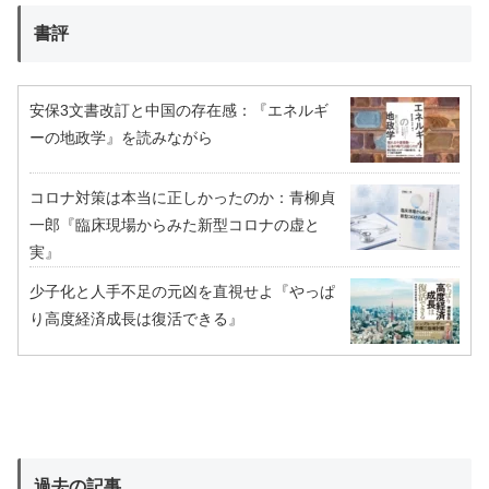
書評
安保3文書改訂と中国の存在感：『エネルギ
ーの地政学』を読みながら
コロナ対策は本当に正しかったのか：青柳貞
一郎『臨床現場からみた新型コロナの虚と
実』
少子化と人手不足の元凶を直視せよ『やっぱ
り高度経済成長は復活できる』
過去の記事