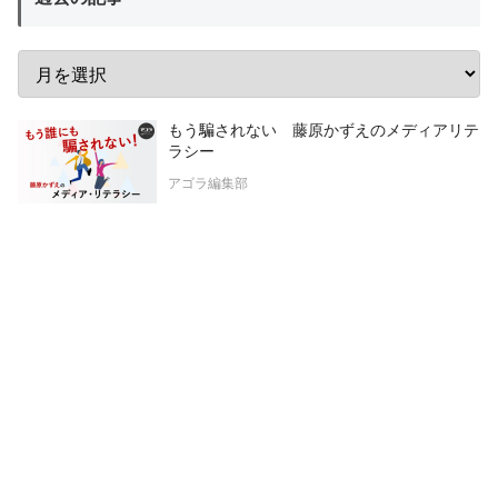
もう騙されない 藤原かずえのメディアリテ
ラシー
アゴラ編集部