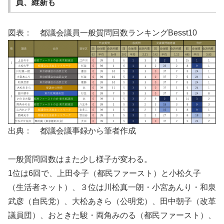
員、維新も
図表： 都議会議員一般質問回数ランキングBesst10
出典： 都議会議事録から筆者作成
一般質問回数はまた少し様子が変わる。
1位は6回で、上田令子（都民ファースト）と小松久子
（生活者ネット）、３位は川松真一朗・小宮あんり・和泉
武彦（自民党）、大松あきら（公明党）、田中朝子（改革
議員団）、おときた駿・両角みのる（都民ファースト）、