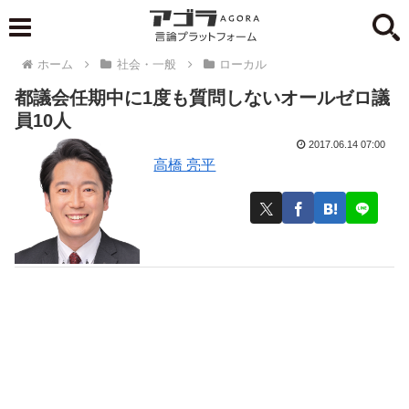
ホーム
社会・一般
ローカル
都議会任期中に1度も質問しないオールゼロ議
員10人
2017.06.14 07:00
高橋 亮平