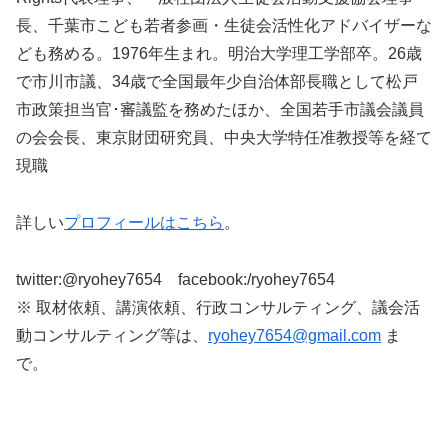
長、千葉市こども若者参画・生徒会活性化アドバイザーな
ども務める。1976年生まれ。明治大学理工学部卒。26歳
で市川市議、34歳で全国最年少自治体部長職として松戸
市政策担当官･審議監を務めたほか、全国若手市議会議員
の会会長、東京財団研究員、中央大学特任准教授等を経て
現職
詳しい
プロフィールはこちら
。
twitter:@ryohey7654 facebook:/ryohey7654
※ 取材依頼、講演依頼、行政コンサルティング、議会活
動コンサルティング等は、
ryohey7654@gmail.com
ま
で。