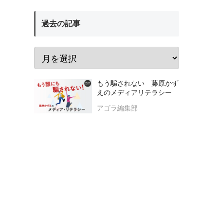
過去の記事
もう騙されない 藤原かず
えのメディアリテラシー
アゴラ編集部