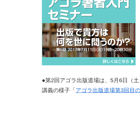
●第2回アゴラ出版道場は、5月6日（
講義の様子「
アゴラ出版道場第3回目