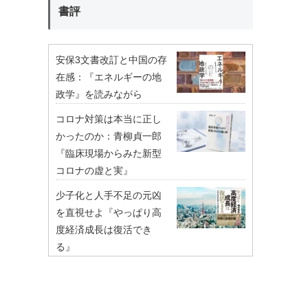
書評
安保3文書改訂と中国の存
在感：『エネルギーの地
政学』を読みながら
コロナ対策は本当に正し
かったのか：青柳貞一郎
『臨床現場からみた新型
コロナの虚と実』
少子化と人手不足の元凶
を直視せよ『やっぱり高
度経済成長は復活でき
る』