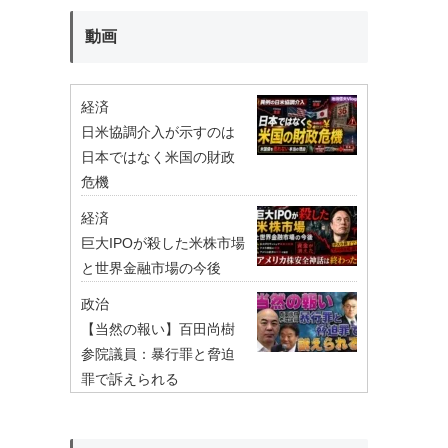
動画
経済
日米協調介入が示すのは
日本ではなく米国の財政
危機
経済
巨大IPOが殺した米株市場
と世界金融市場の今後
政治
【当然の報い】百田尚樹
参院議員：暴行罪と脅迫
罪で訴えられる