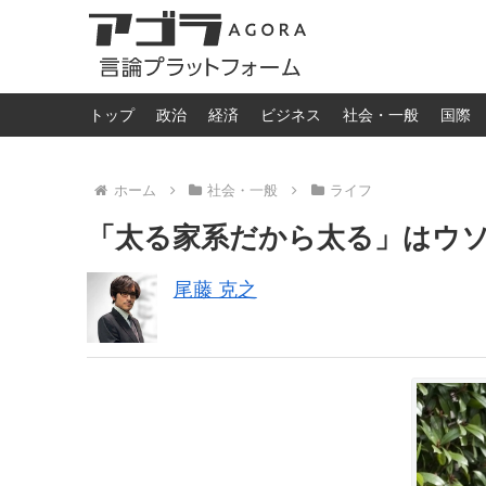
トップ
政治
経済
ビジネス
社会・一般
国際
ホーム
社会・一般
ライフ
「太る家系だから太る」はウ
尾藤 克之