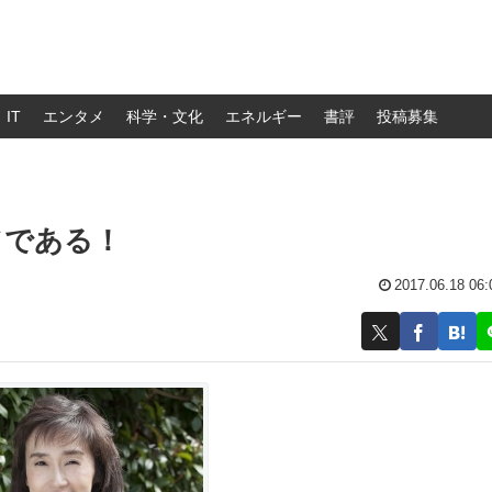
IT
エンタメ
科学・文化
エネルギー
書評
投稿募集
ソである！
2017.06.18 06: