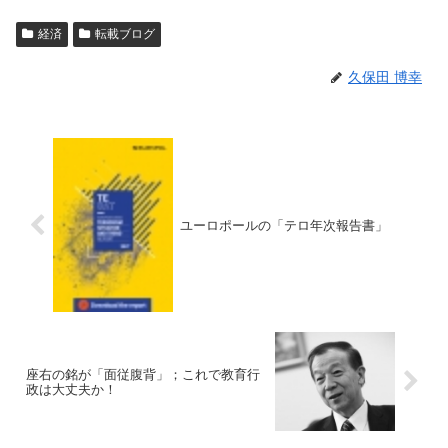
経済
転載ブログ
久保田 博幸
ユーロポールの「テロ年次報告書」
座右の銘が「面従腹背」；これで教育行
政は大丈夫か！