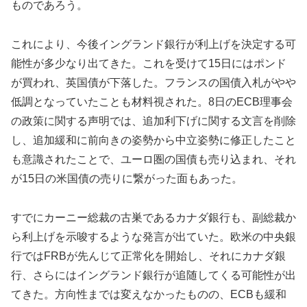
ものであろう。
これにより、今後イングランド銀行が利上げを決定する可
能性が多少なり出てきた。これを受けて15日にはポンド
が買われ、英国債が下落した。フランスの国債入札がやや
低調となっていたことも材料視された。8日のECB理事会
の政策に関する声明では、追加利下げに関する文言を削除
し、追加緩和に前向きの姿勢から中立姿勢に修正したこと
も意識されたことで、ユーロ圏の国債も売り込まれ、それ
が15日の米国債の売りに繋がった面もあった。
すでにカーニー総裁の古巣であるカナダ銀行も、副総裁か
ら利上げを示唆するような発言が出ていた。欧米の中央銀
行ではFRBが先んじて正常化を開始し、それにカナダ銀
行、さらにはイングランド銀行が追随してくる可能性が出
てきた。方向性までは変えなかったものの、ECBも緩和