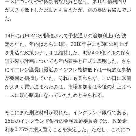
ースについてやや懐疑的な見方となり、米10年債利回り
が大きく低下した反動とも言えたが、別の要因も絡んでい
た。
14日にはFOMCが開催されて予想通りの追加利上げが決
定された。年内はさらに1回、2018年中にも3回の利上げ
を見込む政策シナリオは維持した。4兆5000億ドルの保有
証券縮小計画についても年内着手と正式に表明した。さら
にイエレン議長は最近のインフレ指標低下は一時的な事柄
が要因と指摘していた。それにも関わらず、この日に米債
が大きく買い進まれたのは、市場参加者は今後の利上げペ
ースに疑心暗鬼になっていたためとみられる。
そこにまた別途材料が現れた。イングランド銀行である。
15日のイングランド銀行の金融政策委員会では、政策金
利を0.25%に据え置くことを決定した。ただし、これにつ