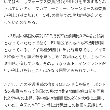
いては今回もフォーブス委員だけが利上げを主張するとみ
られていたのが、マカファーティー、ソーンダーズ両委員
が利上げ派に加わり、5対3の僅差での現状維持決定とな
っていたのである。
1～3月期の英国の実質GDP成長率は前期比0.2%増と低調
となっていただけでなく、EU離脱そのものも不透明要因
となっている。メイ首相が賭けに出た総選挙では、メイ首
相の保守党が議席数を減らし過半数割れとなり、さらに不
透明感が増している。そのような状況下、イングランド銀
行が利上げを行うことはかなり困難とみられていた。
ただし、この不透明感の強まりはポンド安を招き、ポンド
安の影響もあって英国の5月の消費者物価指数は前年同月
比2.9%もの上昇、英中銀の物価目標の2%を大幅に上回っ
ていた。今回のMPCでの利上げ派はこの物価を意識した