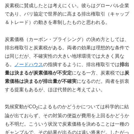
炭素税に賛成したとは考えにくい。彼らはグローバル企業
であり、パリ協定で世界的に高まる排出権取引（キャップ
＆トレード）の動きを牽制したものと思われる。
炭素価格（カーボン・プライシング）の決め方としては、
排出権取引と炭素税がある。両者の効果は理想的な条件で
は同じだが、不確実性の大きい地球環境では大きく異な
る。
ノードハウス
の指摘するように、排出権取引では
排出
量は決まるが炭素価格が不安定
になる一方、炭素税では
炭
素価格は決まるが排出量が不確実
になるのだ。両者を折衷
する提案もあるが、ほぼ代替的と考えてよい。
気候変動がCO
によるものかどうかについては科学的に結
2
論が出ておらず、その対策の便益が費用を上回るかどうか
も不明だ。こういう状況で炭素価格を決めることは一種の
ギャンブルで、その結果が出るのは遠い将来だ。したがっ