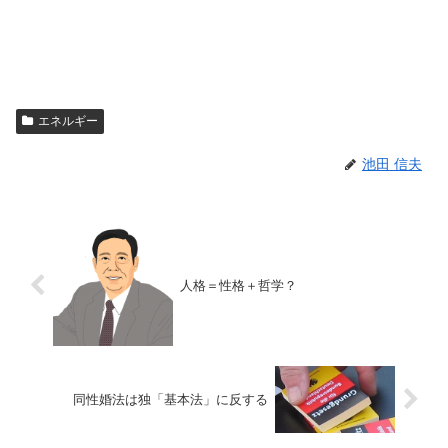
エネルギー
池田 信夫
人格＝性格＋哲学？
同性婚法は独「基本法」に反する