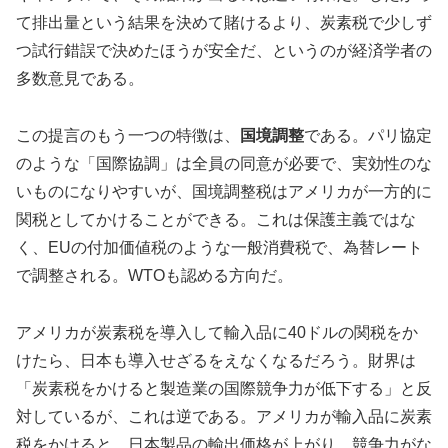
て排出量という結果を決めて賭けるより、炭素税で少しず
つ試行錯誤で決めたほうが安全だ、というのが経済学者の
多数意見である。
この提言のもう一つの特徴は、
国境調整
である。パリ協定
のような「国際協調」は全員の同意が必要で、実効性のな
いものになりやすいが、国境調整税はアメリカが一方的に
関税としてかけることができる。これは保護主義ではな
く、EUの付加価値税のような一般消費税で、為替レート
で調整される。WTOも認める方向だ。
アメリカが炭素税を導入して輸入品に40ドルの関税をか
けたら、日本も導入せざるをえなくなるだろう。財界は
「炭素税をかけると製造業の国際競争力が低下する」と反
対しているが、これは逆である。アメリカが輸入品に炭素
税をかけると、日本製品の輸出価格が上がり、競争力がな