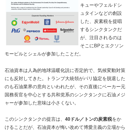
キューやフェルドシ
ュタインなどの創設
した、炭素税を提唱
するシンクタンクだ
が、注目されるのは
そこにBPとエクソン
モービルとシェルが参加したことだ。
石油資本は人為的地球温暖化説に否定的で、気候変動対策
にも反対してきた。トランプ大統領がパリ協定を脱退した
のも石油業界の意向といわれたが、その直後にベーカー元
国務長官を中心とする共和党系のシンクタンクに石油メジ
ャーが参加した意味は小さくない。
このシンクタンクの提言は、
40ドル／トンの炭素税
をか
けることだが、石油資本が悔い改めて博愛主義の立場から