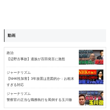
動画
政治
【辺野古事故】遺族が百田発言に激怒
ジャーナリズム
【NHK性加害】3年放置は意図的か：お粗末
すぎる対応
ジャーナリズム
警察官の正当な職務執行を罵倒する玉川徹