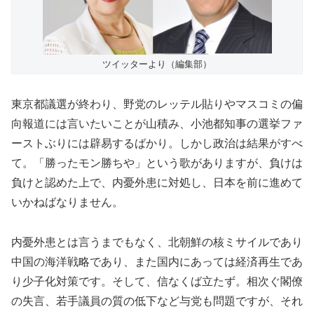
ツイッターより（編集部）
東京都議選が終わり、野党のレッテル貼りやマスコミの偏
向報道には言いたいことが山積み、小池都知事の選挙ファ
ーストぶりには辟易するばかり。しかし政治は結果がすべ
て。「勝ったモン勝ちや」という歌がありますが、負けは
負けと認めた上で、内憂外患に対処し、日本を前に進めて
いかねばなりません。
内憂外患とは言うまでもなく、北朝鮮の核ミサイルであり
中国の海洋戦略であり、また国内にあっては経済再生であ
り少子化対策です。そして、信なくば立たず。相次ぐ閣僚
の失言、若手議員の質の低下など与党も問題ですが、それ