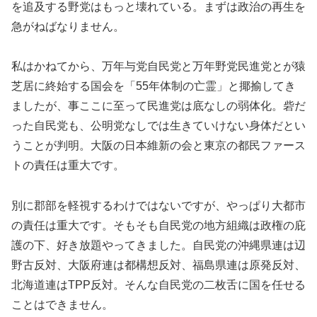
を追及する野党はもっと壊れている。まずは政治の再生を
急がねばなりません。
私はかねてから、万年与党自民党と万年野党民進党とが猿
芝居に終始する国会を「55年体制の亡霊」と揶揄してき
ましたが、事ここに至って民進党は底なしの弱体化。砦だ
った自民党も、公明党なしでは生きていけない身体だとい
うことが判明。大阪の日本維新の会と東京の都民ファース
トの責任は重大です。
別に郡部を軽視するわけではないですが、やっぱり大都市
の責任は重大です。そもそも自民党の地方組織は政権の庇
護の下、好き放題やってきました。自民党の沖縄県連は辺
野古反対、大阪府連は都構想反対、福島県連は原発反対、
北海道連はTPP反対。そんな自民党の二枚舌に国を任せる
ことはできません。