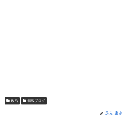
政治
転載ブログ
足立 康史