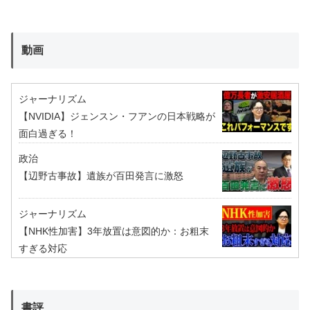
動画
ジャーナリズム
【NVIDIA】ジェンスン・フアンの日本戦略が
面白過ぎる！
政治
【辺野古事故】遺族が百田発言に激怒
ジャーナリズム
【NHK性加害】3年放置は意図的か：お粗末
すぎる対応
書評