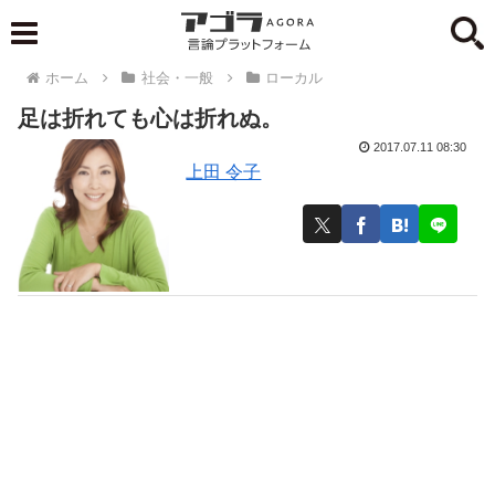
ホーム
社会・一般
ローカル
足は折れても心は折れぬ。
2017.07.11 08:30
上田 令子