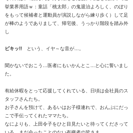
挙業界用語ｗ：童話「桃太郎」の鬼退治よろしく、のぼり
をもって候補者と運動員が演説しながら練り歩く）して足
が棒のようでありまして、帰宅後、うっかり階段を踏み外
し
ピキッ!!
という、イヤ～な音が…。
聞かないでおこう…医者にもいかんとこ…と心に誓いまし
た。
有給休暇をとって応援してくれている、日頃は会社員のス
タッフさんたち。
お子さんを預けて、あるいはお子様連れで、おんぶにだっ
こで手伝ってくれたママたち。
なによりも、上田令子をひと目見たいと待ってくださって
いる、まだ会ったことのない有権者の皆さま。