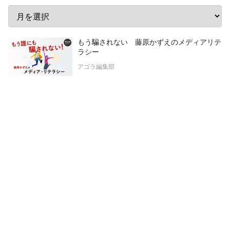
もう騙されない 藤原かずえのメディアリテ
ラシー
アゴラ編集部