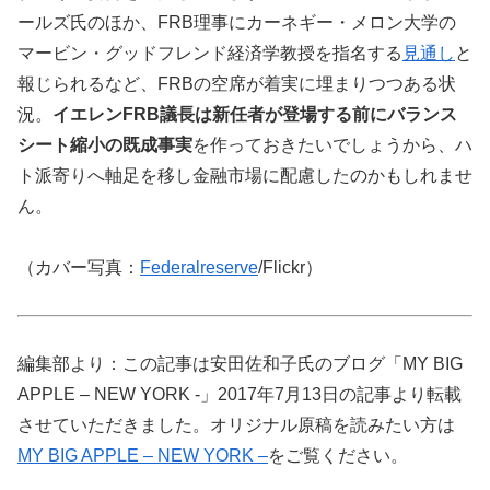
ールズ氏のほか、FRB理事にカーネギー・メロン大学の
マービン・グッドフレンド経済学教授を指名する
見通し
と
報じられるなど、FRBの空席が着実に埋まりつつある状
況。
イエレンFRB議長は新任者が登場する前にバランス
シート縮小の既成事実
を作っておきたいでしょうから、ハ
ト派寄りへ軸足を移し金融市場に配慮したのかもしれませ
ん。
（カバー写真：
Federalreserve
/Flickr）
編集部より：この記事は安田佐和子氏のブログ「MY BIG
APPLE – NEW YORK -」2017年7月13日の記事より転載
させていただきました。オリジナル原稿を読みたい方は
MY BIG APPLE – NEW YORK –
をご覧ください。