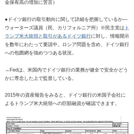
金保有高の増加に苦言）
●ドイツ銀行の取引動向に関して詳細を把握しているか―
ウォーターズ議員（民、カリフォルニア州）※民主党は
ト
ランプ米大統領と取引があるドイツ銀行
に対し、情報開示
を数年にわたって要請中。ロシア問題を含め、ドイツ銀行
への包囲網を強めつつある状況。
→Fedは、米国内でドイツ銀行の業務が健全で安全かどう
かに専念した上で監督している。
2015年の資産報告をみると、ドイツ銀行の米国子会社に
よるトランプ米大統領への巨額融資が確認できます。