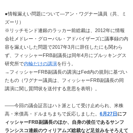
●情報漏えい問題について―アン・ワグナー議員（共、ミ
ズーリ）
※リッチモンド連銀のラッカー前総裁は、2012年に情報
会社メドレー・グローバル・アドバイザーズに議事録の内
容を漏えいした問題で2017年3月に辞任したにも関わら
ず、フィッシャーFRB副議長は同年4月にブルッキングス
研究所で
内輪だけの講演
を行う。
→フィッシャーFRB副議長の講演はFed内の規則に基づい
たもの（ワグナー議員は、フィッシャーFRB副議長の同
講演に関し質問状を送付する意思を表明）。
――今回の議会証言はハト派として受け止められ、米株
高・米債高・ドルまちまちで反応しました。
6月27日
にフ
ィッシャーFRB副議長のほか、自身の後任であるサンフ
ランシスコ連銀のウィリアムズ総裁など足並みをそろえて