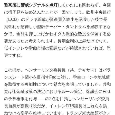
割高感に警戒シグナルを点灯
していたにも関わらず、今回
は様子見を決め込んだことが一因でしょう。欧州中央銀行
（ECB）のドラギ総裁が資産買入縮小を示唆した後で長
期金利が急伸し小型版テーパー・タントラムを経験するな
かで、金利を押し上げかねずタカ派的な態度を保留する必
要があったと考えられます。長期金利の上昇だけでなく、
低インフレや労働市場の変調などが確認されていれば、尚
更ですね。
このほか、ヘンサーリング委員長（共、テキサス）はバラ
ンスシート縮小を目指すFedに対し、学生ローンや地域債
を取得する可能性について懸念を表明していました。共和
党は①金融政策の決定におけるルール策定、②議会にFed
の予算権限を付与――の2点を目指しヘンサーリング委員
長自身が旗振り役だが、イエレンFRB議長はこれらを跳
ねつける姿勢を維持しています。トランプ米大統領がクォ