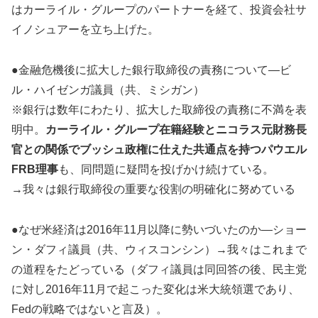
はカーライル・グループのパートナーを経て、投資会社サ
イノシュアーを立ち上げた。
●金融危機後に拡大した銀行取締役の責務について―ビ
ル・ハイゼンガ議員（共、ミシガン）
※銀行は数年にわたり、拡大した取締役の責務に不満を表
明中。
カーライル・グループ在籍経験とニコラス元財務長
官との関係でブッシュ政権に仕えた共通点を持つパウエル
FRB理事
も、同問題に疑問を投げかけ続けている。
→我々は銀行取締役の重要な役割の明確化に努めている
●なぜ米経済は2016年11月以降に勢いづいたのか―ショー
ン・ダフィ議員（共、ウィスコンシン）→我々はこれまで
の道程をたどっている（ダフィ議員は同回答の後、民主党
に対し2016年11月で起こった変化は米大統領選であり、
Fedの戦略ではないと言及）。