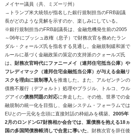
メイヤー議員（共、ミズーリ州）
→トランプ米大統領が指名した銀行規制担当のFRB副議
長がどのような見解を示すのか、楽しみにしている。
※銀行規制担当のFRB副議長は、金融危機発生前の2005
～06年にブッシュ政権（息子）で財務次官を務めたラン
ダル・クォールズ氏を指名する見通し。金融規制緩和派で
ルールに基づく金融政策の策定の支持派のクォールズ氏
は
、財務次官時代にファニーメイ（連邦住宅抵当公庫）や
フレディマック（連邦住宅金融抵当公庫）が与える金融リ
スクを理由に規制導入
を推進した。また、アルゼンチンの
債務不履行（デフォルト）処理やブラジル、トルコ、ウル
グアイの
債務問題の対応
に奔走した。その他、世界での金
融規制の統一化を目指し、金融システム・フォーラムでは
EUとの一元化を念頭に直接対話の枠組みを構築。
2005年
2月のロンドンG7財務相か会合では、重債務を抱える18ヵ
国の多国間債務帳消しで合意に導いた
。財務次官を辞任後