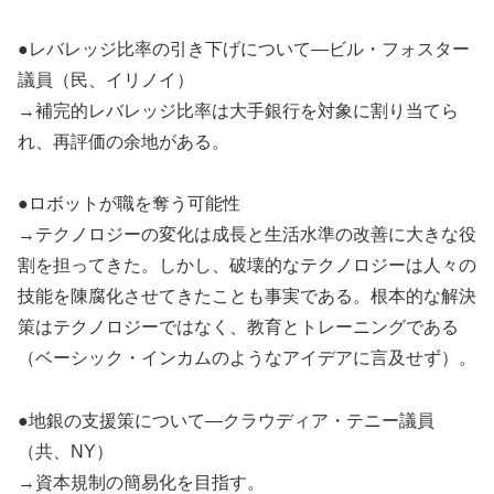
●レバレッジ比率の引き下げについて―ビル・フォスター
議員（民、イリノイ）
→補完的レバレッジ比率は大手銀行を対象に割り当てら
れ、再評価の余地がある。
●ロボットが職を奪う可能性
→テクノロジーの変化は成長と生活水準の改善に大きな役
割を担ってきた。しかし、破壊的なテクノロジーは人々の
技能を陳腐化させてきたことも事実である。根本的な解決
策はテクノロジーではなく、教育とトレーニングである
（ベーシック・インカムのようなアイデアに言及せず）。
●地銀の支援策について―クラウディア・テニー議員
（共、NY）
→資本規制の簡易化を目指す。