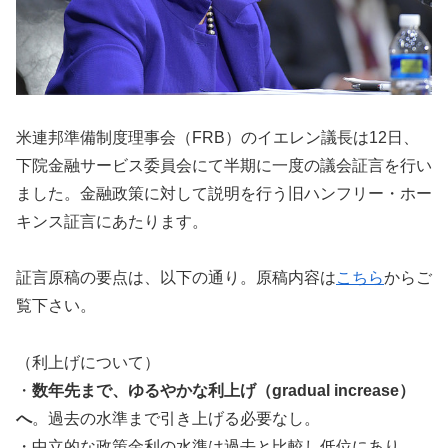
米連邦準備制度理事会（FRB）のイエレン議長は12日、
下院金融サービス委員会にて半期に一度の議会証言を行い
ました。金融政策に対して説明を行う旧ハンフリー・ホー
キンス証言にあたります。
証言原稿の要点は、以下の通り。原稿内容は
こちら
からご
覧下さい。
（利上げについて）
・
数年先まで、ゆるやかな利上げ（gradual increase）
へ
。過去の水準まで引き上げる必要なし。
・中立的な政策金利の水準は過去と比較し低位にあり、