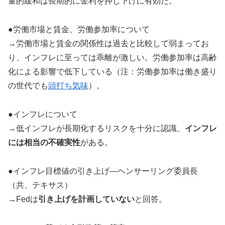
量的緩和は長期的に金利を押し下げに有効だ。
●労働市場と賃金、労働参加率について
→労働市場と賃金の関係性は過去と比較して弱まってお
り、インフレに至っては乖離が激しい。労働参加率は高齢
化による影響で低下している（注：労働参加率は働き盛り
の世代でも
頭打ち気味
）。
●インフレについて
→低インフレが長期化するリスクを十分に認識、
インフレ
には相当の不確実性
がある。
●インフレ目標値の引き上げ―ヘンサーリング委員長
（共、テキサス）
→Fedは
引き上げを計画していない
と回答。