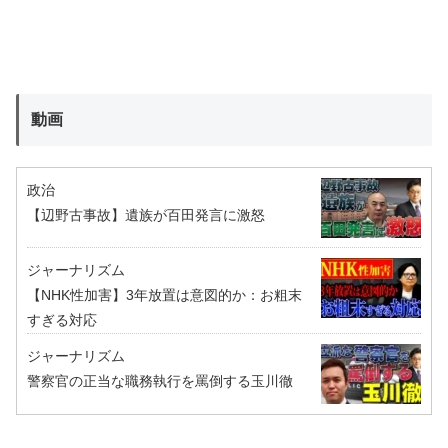
動画
政治
【辺野古事故】遺族が百田発言に激怒
ジャーナリズム
【NHK性加害】3年放置は意図的か：お粗末
すぎる対応
ジャーナリズム
警察官の正当な職務執行を罵倒する玉川徹