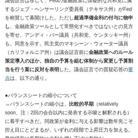
議会証言は珍しく、Fedの金融政策に懐疑的な共和党に属
するジェブ・ヘンサーリング委員長（テキサス州）がFed
を称賛して幕開けした。ただし
超過準備金利の付与に物申
し
、金融政策ツールとして常態化すべきではないとの見方
を寄せ、アンディ・バー議員（共和党、ケンタッキー州）
も、同意を示す。民主党のマキシーン・ウォーター議員
（カリフォルニア州）は議会証言前に
金融政策へのルール
策定導入のほか、独自の予算を組む体制から変更し予算割
当を行う案に反対を表明
した。議会証言での質疑応答の
要
点
は、以下の通り。
●バランスシートの縮小について
→バランスシートの縮小は、
比較的早期
（relatively
soon、注：2回の会合以内に発表する示唆と解釈される）
に着手すべきだ。同政策が金利に与える影響は数年先こそ
控え目にとどまるが、いずれの段階で上昇圧力を加える。