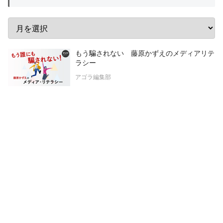
もう騙されない 藤原かずえのメディアリテ
ラシー
アゴラ編集部