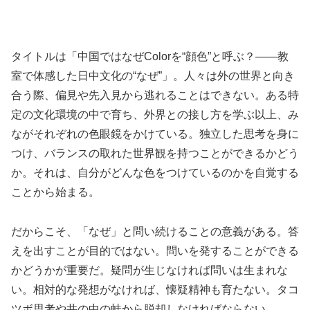
タイトルは「中国ではなぜColorを“顔色”と呼ぶ？――教
室で体感した日中文化の“なぜ”」。人々は外の世界と向き
合う際、偏見や先入見から逃れることはできない。ある特
定の文化環境の中で育ち、外界との接し方を学ぶ以上、み
ながそれぞれの色眼鏡をかけている。独立した思考を身に
つけ、バランスの取れた世界観を持つことができるかどう
か。それは、自分がどんな色をつけているのかを自覚する
ことから始まる。
だからこそ、「なぜ」と問い続けることの意義がある。答
えを出すことが目的ではない。問いを発することができる
かどうかが重要だ。疑問が生じなければ問いは生まれな
い。相対的な発想がなければ、懐疑精神も育たない。タコ
ツボ思考や井の中の蛙から脱却しなければならない。