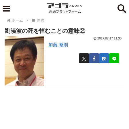
ホーム
国際
劉暁波の死を悼むことの意味②
2017.07.17 11:30
加藤 隆則