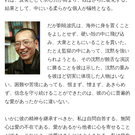
結果として、中にいる柔らかな個人が犠牲となる。
だが劉暁波氏は、海外に身を置くこと
をよしとせず、硬い殻の中に飛び込
み、大衆とともにいることを貫いた。
たとえ監獄の中にあって、沈黙を強い
られようとも、その沈黙が饒舌な演説
に勝ることを彼は示した。沈黙の重み
を彼ほど切実に体現した人物はいな
い。困難や苦境にあっても、恨まず、憎まず、あきらめ
ず、信念を守り続けることができたのは、彼の心に普遍的
な愛があったからに違いない。
いかに彼の精神を継承すべきか。私は自問自答する。無関
心は愛の不在である。愛があるから他者に心を寄せること