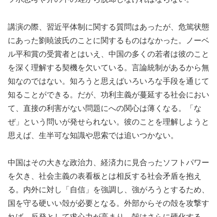
講演の際、習近平体制に関する質問はあったが、危篤状態
にあった劉暁波氏のことに関するものはなかった。ノーベ
ル平和賞の受賞者とはいえ、中国の多くの若者は彼のこと
を深く理解する契機を欠いている。言論統制があるから無
知なのではない。知ろうと思えばいろいろな手段を通じて
知ることができる。だが、功利主義が蔓延する社会におい
て、直接の利害がない問題にへの関心は薄くなる。「な
ぜ」という問いが発せられない。彼のことを理解しようと
思えば、生半可な知識や思索では追いつかない。
中国はその大きな政治力、経済力に見合ったソフトパワー
を欠き、社会主義の表看板とは相反する社会矛盾を抱え
る。内外に対し「自信」を強調し、強がろうとするため、
国を守る硬いい殻が必要となる。外部からその殻を攻撃す
れば、反発として求心力が高まり、殻はさらに硬化する。