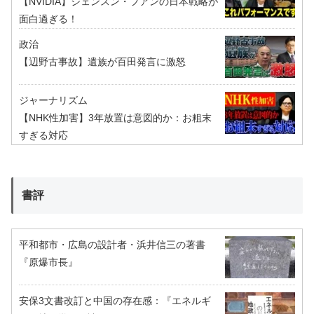
【NVIDIA】ジェンスン・フアンの日本戦略が
面白過ぎる！
政治
【辺野古事故】遺族が百田発言に激怒
ジャーナリズム
【NHK性加害】3年放置は意図的か：お粗末
すぎる対応
書評
平和都市・広島の設計者・浜井信三の著書
『原爆市長』
安保3文書改訂と中国の存在感：『エネルギ