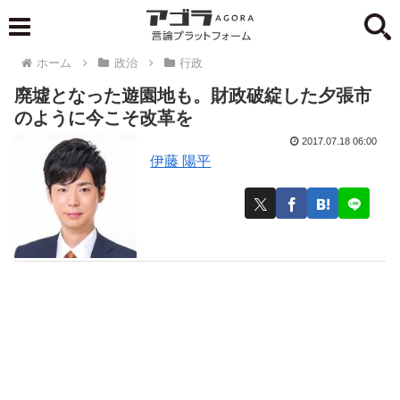
ホーム
政治
行政
廃墟となった遊園地も。財政破綻した夕張市
のように今こそ改革を
2017.07.18 06:00
伊藤 陽平