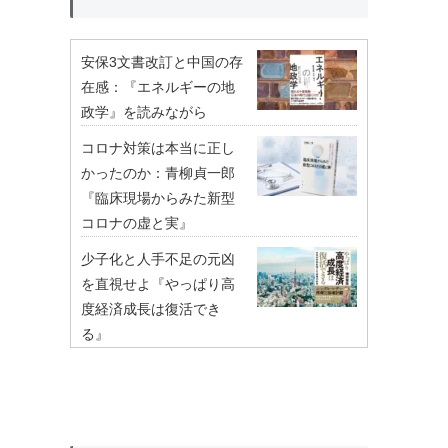
安保3文書改訂と中国の存
在感：『エネルギーの地
政学』を読みながら
コロナ対策は本当に正し
かったのか：青柳貞一郎
『臨床現場からみた新型
コロナの虚と実』
少子化と人手不足の元凶
を直視せよ『やっぱり高
度経済成長は復活でき
る』