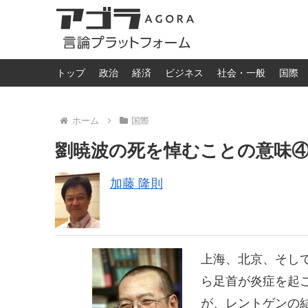
トップ
政治
経済
ビジネス
社会・一般
国際
ホーム
国際
劉暁波の死を悼むことの意味
加藤 隆則
上海、北京、そし
ら足首が炎症を起
が、レントゲンの