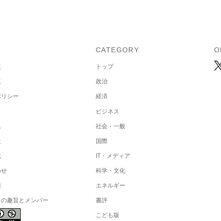
U
CATEGORY
O
覧
トップ
覧
政治
ポリシー
経済
ビジネス
集
社会・一般
社
国際
載
IT・メディア
わせ
科学・文化
項
エネルギー
トの趣旨とメンバー
書評
こども版