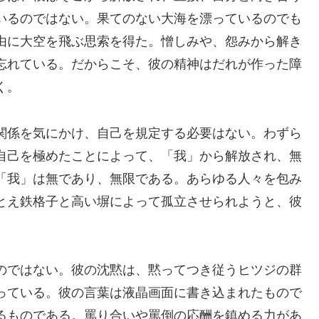
いるのではない。果てのない大海を漂っているのでも
由に大空を飛ぶ思索を得た。憎しみや、怨みから解き
忘れている。だからこそ、彼の精神はだれが作った障
く。
関係を気にかけ、自己を規定する必要はない。わずら
自己を極めたことによって、「我」から解放され、無
「我」は無であり、無限である。あらゆる人々を包み
とえ鉄格子と高い塀によって孤立させられようと、彼
のではない。彼の沈黙は、黙ってつき従うヒツジの群
っている。彼の言葉は液晶画面に書き込まれたもので
るものである。罵り合いや罵倒の応酬を鎮める力があ