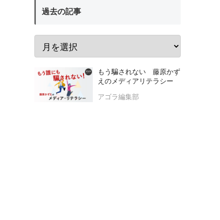
過去の記事
もう騙されない 藤原かず
えのメディアリテラシー
アゴラ編集部