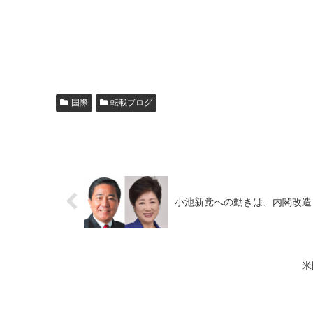
国際
転載ブログ
小池新党への動きは、内閣改造
米