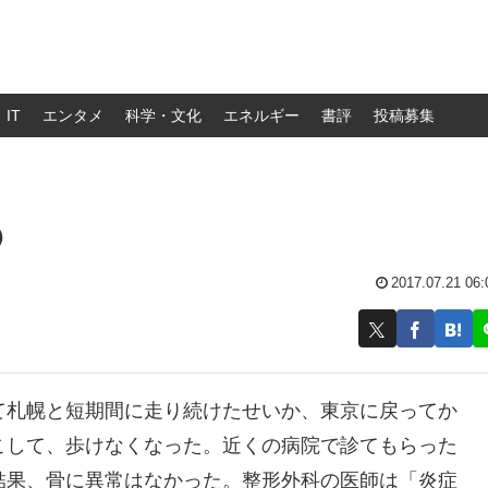
IT
エンタメ
科学・文化
エネルギー
書評
投稿募集
④
2017.07.21 06:
て札幌と短期間に走り続けたせいか、東京に戻ってか
こして、歩けなくなった。近くの病院で診てもらった
結果、骨に異常はなかった。整形外科の医師は「炎症