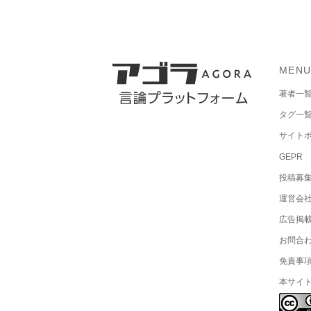
MEN
著者一
タグ一
サイト
GEPR
投稿募
運営会
広告掲
お問合
免責事
本サイ