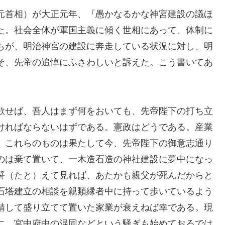
元首相）が大正元年、『愚かなるかな神宮建設の議ほ
た。社会全体が軍国主義に傾く世相にあって、体制に
もが、明治神宮の建設に奔走している状況に対し、明
そ、先帝の追悼にふさわしいと訴えた。こう書いてあ
欲せば、吾人はまず何をおいても、先帝陛下の打ち立
ければならないはずである。憲政はどうである。産業
。これらのものは果たして今、先帝陛下の御意志通り
のは棄て置いて、一木造石造の神社建設に夢中になっ
譬（たと）えて見れば、あたかも親父が死んだからと
石塔建立の相談を親類縁者中に持って歩いているよう
精して盛り立てて置いた家業が衰えねば幸である。現
に、宮中府中の混同などという騒ぎも始めておるでは