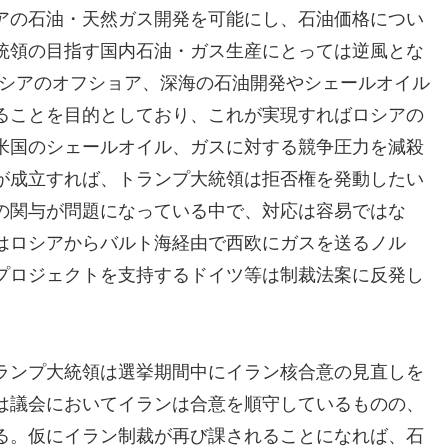
アの石油・天然ガス開発を可能にし、石油価格につい
統領の目指す国内石油・ガス生産にとっては逆風とな
でロシアのオフショア、深海の石油開発やシェールオイル
ることを目的としており、これが実現すればロシアの
米国のシェールオイル、ガスに対する競争圧力を減殺
が成立すれば、トランプ大統領は拒否権を発動したい
の関与が問題になっている中で、対応は容易ではな
はロシアからバルト海経由で西欧にガスを送るノル
プロジェクトを支持するドイツ等は制裁法案に反発し
ランプ大統領は選挙期間中にイラン核合意の見直しを
は議会においてイランは合意を順守しているものの、
る。仮にイラン制裁が再び課されることになれば、石