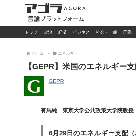
トップ
政治
経済
ビジネス
社会・一般
国際
ホーム
エネルギー
【GEPR】米国のエネルギー
GEPR
有馬純 東京大学公共政策大学院教授
6月29日のエネルギー支配（Amer