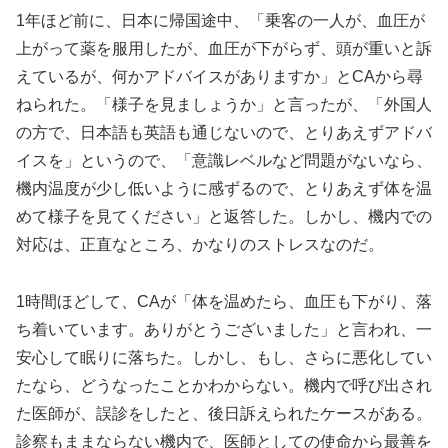
1年ほど前に、日本に帰国途中、「乗客の一人が、血圧が
上がって薬を服用したが、血圧が下がらず、頭が重いと訴
えているが、何かアドバイスがありますか」とCAから尋
ねられた。「様子を見ましょうか」と言ったが、「外国人
の方で、日本語も英語も通じないので、とりあえずアドバ
イスを」というので、「意識レベルなど問題がないなら、
機内温度が少し低いように感ずるので、とりあえず体を温
めて様子を見てください」と返答した。しかし、機内での
対応は、正直なところ、かなりのストレスなのだ。
1時間ほどして、CAが「体を温めたら、血圧も下がり、落
ち着いています。ありがとうございました」と言われ、一
安心して眠りに落ちた。しかし、もし、さらに悪化してい
たなら、どうなったことかわからない。機内で呼び出され
た医師が、誤診をしたと、後日訴えられたケースがある。
診察もままならない機内で、医師としての使命から最善を