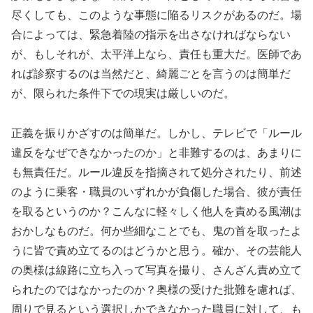
尽くしても、このような事態に陥るリスクがあるのだ。場
合によっては、緊急着陸の指示を出さなければならない
が、もしそれが、太平洋上なら、責任も重大だ。医師であ
れば診察するのは当然だと、綺麗ごとを言うのは簡単だ
が、限られた条件下での現実は厳しいのだ。
正義を振りかざすのは簡単だ。しかし、テレビで「ルール
違反をなぜできなかったのか」と非難するのは、あまりに
も無責任だ。ルール違反を指摘されて処分されたり、前述
のように乗客・職員のいずれかが負傷した場合、彼が責任
を取るというのか？こんなに軽々しく他人を責める風潮は
おかしなものだ。何か些細なことでも、鬼の首を取ったよ
うに皆で責め立てるのはどうかと思う。確か、その芸能人
の奥様は線路に立ち入って写真を撮り、さんざん責め立て
られたのではなかったのか？奥様の受けた批難を慮れば、
周りで見るという選択しかできなかった職員に対して、も