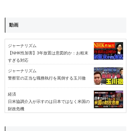
動画
ジャーナリズム
【NHK性加害】3年放置は意図的か：お粗末
すぎる対応
ジャーナリズム
警察官の正当な職務執行を罵倒する玉川徹
経済
日米協調介入が示すのは日本ではなく米国の
財政危機