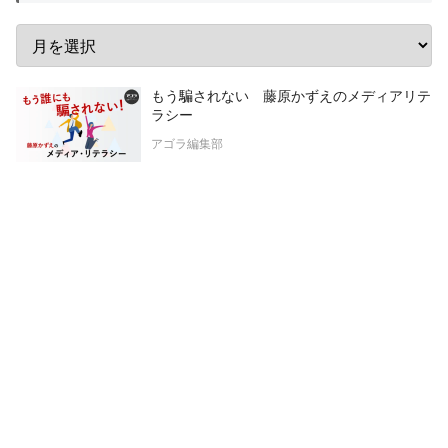
もう騙されない 藤原かずえのメディアリテ
ラシー
アゴラ編集部