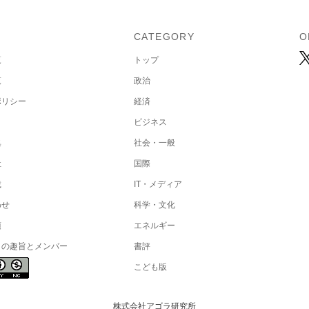
U
CATEGORY
O
覧
トップ
覧
政治
ポリシー
経済
ビジネス
集
社会・一般
社
国際
載
IT・メディア
わせ
科学・文化
項
エネルギー
トの趣旨とメンバー
書評
こども版
株式会社アゴラ研究所