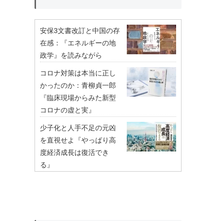
安保3文書改訂と中国の存
在感：『エネルギーの地
政学』を読みながら
コロナ対策は本当に正し
かったのか：青柳貞一郎
『臨床現場からみた新型
コロナの虚と実』
少子化と人手不足の元凶
を直視せよ『やっぱり高
度経済成長は復活でき
る』