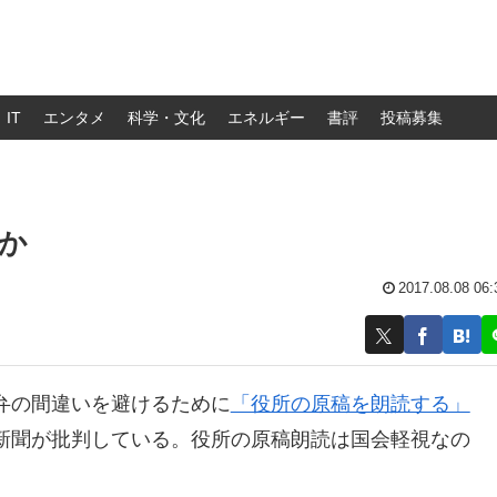
IT
エンタメ
科学・文化
エネルギー
書評
投稿募集
か
2017.08.08 06:
弁の間違いを避けるために
「役所の原稿を朗読する」
新聞が批判している。役所の原稿朗読は国会軽視なの