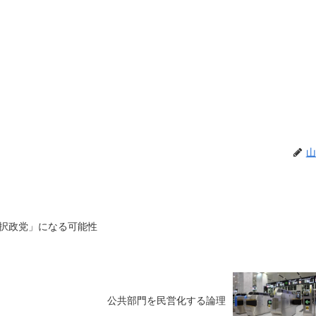
山
択政党」になる可能性
公共部門を民営化する論理