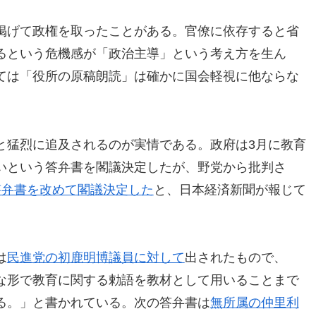
掲げて政権を取ったことがある。官僚に依存すると省
るという危機感が「政治主導」という考え方を生ん
ては「役所の原稿朗読」は確かに国会軽視に他ならな
と猛烈に追及されるのが実情である。政府は3月に教育
いという答弁書を閣議決定したが、野党から批判さ
答弁書を改めて閣議決定した
と、日本経済新聞が報じて
は
民進党の初鹿明博議員に対して
出されたもので、
な形で教育に関する勅語を教材として用いることまで
る。」と書かれている。次の答弁書は
無所属の仲里利