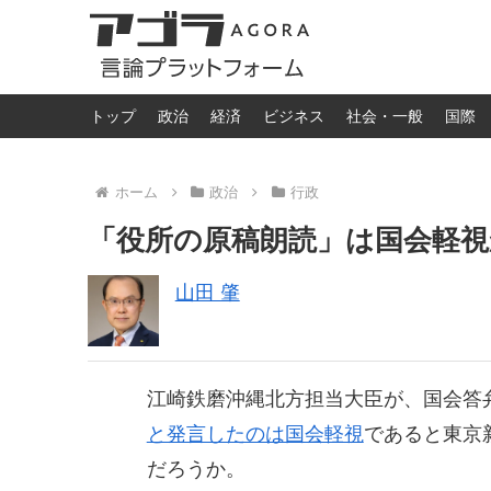
トップ
政治
経済
ビジネス
社会・一般
国際
ホーム
政治
行政
「役所の原稿朗読」は国会軽視
山田 肇
江崎鉄磨沖縄北方担当大臣が、国会答
と発言したのは国会軽視
であると東京
だろうか。