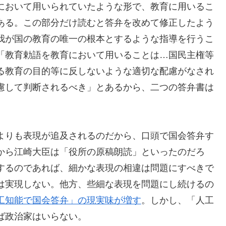
において用いられていたような形で、教育に用いるこ
ある。この部分だけ読むと答弁を改めて修正したよう
我が国の教育の唯一の根本とするような指導を行うこ
「教育勅語を教育において用いることは…国民主権等
る教育の目的等に反しないような適切な配慮がなされ
慮して判断されるべき」とあるから、二つの答弁書は
よりも表現が追及されるのだから、口頭で国会答弁す
から江崎大臣は「役所の原稿朗読」といったのだろ
するのであれば、細かな表現の相違は問題にすべきで
は実現しない。他方、些細な表現を問題にし続けるの
工知能で国会答弁」の現実味が増す
。しかし、「人工
ば政治家はいらない。