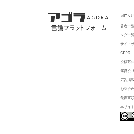
MEN
著者一
タグ一
サイト
GEPR
投稿募
運営会
広告掲
お問合
免責事
本サイ