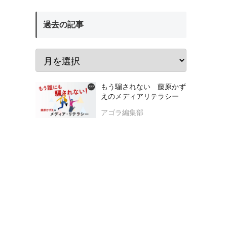
過去の記事
もう騙されない 藤原かず
えのメディアリテラシー
アゴラ編集部