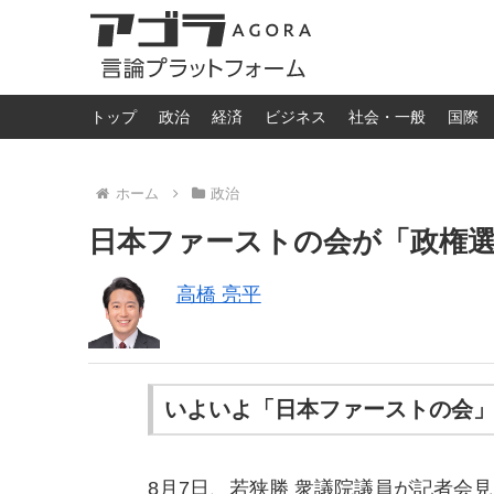
トップ
政治
経済
ビジネス
社会・一般
国際
ホーム
政治
日本ファーストの会が「政権
高橋 亮平
いよいよ「日本ファーストの会
8月7日、若狭勝 衆議院議員が記者会