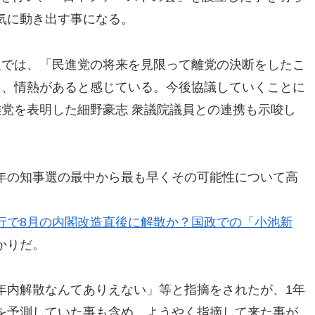
気に動き出す事になる。
組では、「民進党の将来を見限って離党の決断をしたこ
ち、情熱があると感じている。今後協議していくことに
離党を表明した細野豪志 衆議院議員との連携も示唆し
年の知事選の最中から最も早くその可能性について高
行で8月の内閣改造直後に解散か？国政での「小池新
かりだ。
年内解散なんてありえない」等と指摘をされたが、1年
を予測していた事も含め、ようやく指摘して来た事が