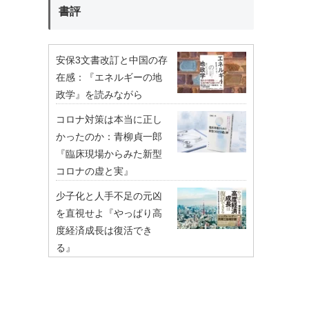
書評
安保3文書改訂と中国の存
在感：『エネルギーの地
政学』を読みながら
コロナ対策は本当に正し
かったのか：青柳貞一郎
『臨床現場からみた新型
コロナの虚と実』
少子化と人手不足の元凶
を直視せよ『やっぱり高
度経済成長は復活でき
る』