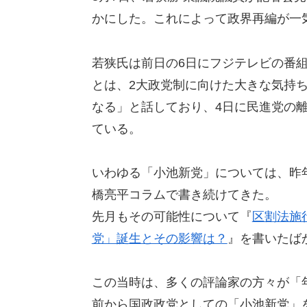
かにした。これによって政界再編が一
若狭氏は前日の6日にフジテレビの番
とは、2大政党制に向けた大きな気持
なる」と話しており、4日に民進党の
ている。
いわゆる「小池新党」については、昨
橋亮平コラムで書き続けてきた。
先月もその可能性について『
区割法施
党」誕生とその影響は？
』を書いたば
この当時は、多くの評論家の方々が「
前から国政政党としての「小池新党」