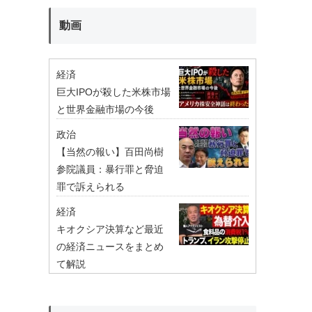
動画
経済
巨大IPOが殺した米株市場
と世界金融市場の今後
政治
【当然の報い】百田尚樹
参院議員：暴行罪と脅迫
罪で訴えられる
経済
キオクシア決算など最近
の経済ニュースをまとめ
て解説