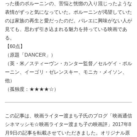
った後のポルーニンの、苦悩と恍惚の入り混じったような
表情がずっと気になっていた。ポルーニンが渇望していた
のは家族の再生と愛だったのだ。バレエに興味がない人が
見ても、思わず引き込まれる魅力を持っている映画であ
る。
【60点】
（原題「DANCER」）
（英・米／スティーヴン・カンター監督／セルゲイ・ポル
ーニン、イーゴリ・ゼレンスキー、モニカ・メイソン、
他）
（孤独度：★★★★☆）
この記事は、映画ライター渡まち子氏のブログ「映画通信
シネマッシモ☆映画ライター渡まち子の映画評」2017年8
月9日の記事を転載させていただきました。オリジナル原