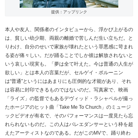
提供：アップリンク
本人や友人、関係者のインタビューから、浮かび上がるの
は、貧しい幼少期、両親の離婚で苦しんだ生い立ちだ。と
りわけ、自分のせいで家族が壊れたという罪悪感に苛まれ
る姿が痛々しい。だが踊ることでしか彼は解放されないと
いう哀しい現実も。「夢は全て叶えた。今は普通の人生が
欲しい」とは本人の言葉だが、セルゲイ・ポルーニン
は“普通”というにはあまりにも圧倒的な才能があり、それ
は容易に封印できるものではないのだ。写真家で、映画
「ライズ」の監督でもあるデヴィッド・ラシャペルが撮っ
たホージアのヒット曲「Take Me To Church」のミュージ
ックビデオが有名で、そのパフォーマンスは一度見たら忘
れられないものだ。この人はバレエダンサーという枠を超
えたアーティストなのである。だがこのMVで、踊り終わ