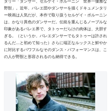
タリー「ダンサー、セルゲイ・ポルーニン 世界一優雅な
野獣」。近年、バレエ団やダンサーを描くドキュメンタリ
ー映画は人気だが、本作で取り扱うセルゲイ・ポルーニン
は、かなり異色のダンサーだ。伝統を重んじるノーブルな
印象があるバレエ界で、タトゥーだらけの肉体は、大胆す
ぎる。（というか、バレエダンサーでもタトゥーは許され
るんだ…と初めて知った）さらに端正なルックスと鮮やか
に対比するパワフルなそのダンス・パフォーマンスは、こ
の人が野獣と形容されるのも納得できる。