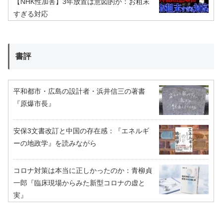
【NHK性加害】3年放置は意図的か：お粗末
すぎる対応
書評
平和都市・広島の設計者・浜井信三の著書
『原爆市長』
安保3文書改訂と中国の存在感：『エネルギ
ーの地政学』を読みながら
コロナ対策は本当に正しかったのか：青柳貞
一郎『臨床現場からみた新型コロナの虚と
実』