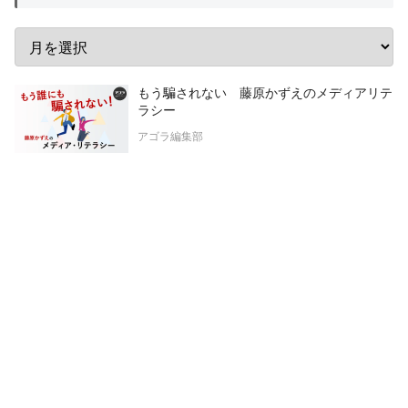
もう騙されない 藤原かずえのメディアリテ
ラシー
アゴラ編集部