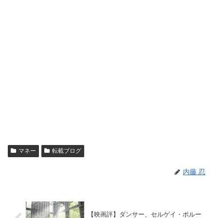
マネー
転載ブログ
内藤 忍
【映画評】ダンサー、セルゲイ・ポルー