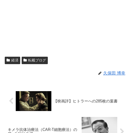
経済
転載ブログ
久保田 博幸
【映画評】ヒトラーへの285枚の葉書
キメラ抗体治療法（CAR-T細胞療法）の