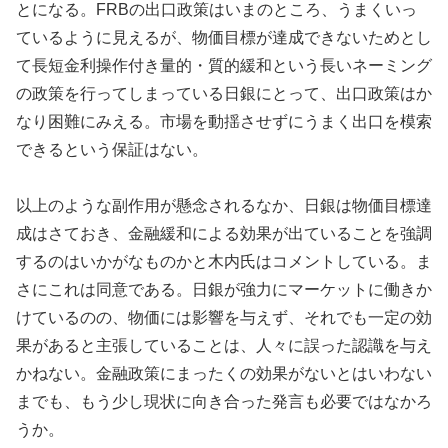
とになる。FRBの出口政策はいまのところ、うまくいっ
ているように見えるが、物価目標が達成できないためとし
て長短金利操作付き量的・質的緩和という長いネーミング
の政策を行ってしまっている日銀にとって、出口政策はか
なり困難にみえる。市場を動揺させずにうまく出口を模索
できるという保証はない。
以上のような副作用が懸念されるなか、日銀は物価目標達
成はさておき、金融緩和による効果が出ていることを強調
するのはいかがなものかと木内氏はコメントしている。ま
さにこれは同意である。日銀が強力にマーケットに働きか
けているのの、物価には影響を与えず、それでも一定の効
果があると主張していることは、人々に誤った認識を与え
かねない。金融政策にまったくの効果がないとはいわない
までも、もう少し現状に向き合った発言も必要ではなかろ
うか。