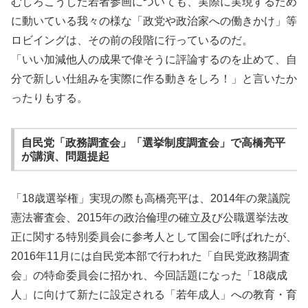
むしろこうした若者参画についても、実際に実現するため
に動いている我々の様な「政党や政治家への働きかけ」等
ロビイングは、その前の段階に行っているのだ。
「いい加減他人の成果で偉そうに評論するのを止めて、自
分で新しい仕組みを実際に作る動きをしろ！」と言いたか
ったりもする。
自民党「政務調査会」「選挙制度調査会」で高橋亮平
が講演、問題提起
「18歳選挙権」実現の際も高橋亮平は、2014年の衆議院
憲法審査会、2015年の政治倫理の確立及び公職選挙法改
正に関する特別委員会に参考人として国会に呼ばれたが、
2016年11月には自民党本部で行われた「自民党政務調査
会」の特命委員会に招かれ、今回話題になった「18歳成
人」に向けて新たに設定される「若年成人」への教育・育