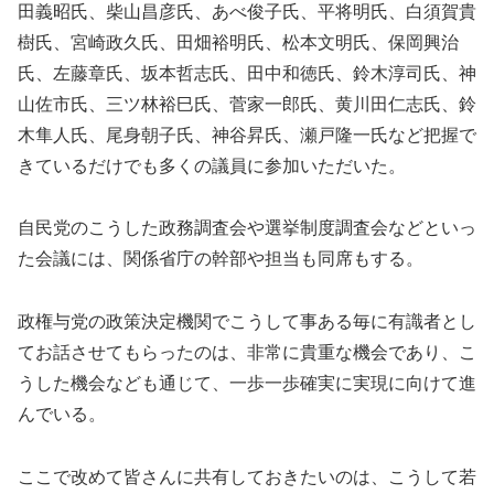
田義昭氏、柴山昌彦氏、あべ俊子氏、平将明氏、白須賀貴
樹氏、宮崎政久氏、田畑裕明氏、松本文明氏、保岡興治
氏、左藤章氏、坂本哲志氏、田中和徳氏、鈴木淳司氏、神
山佐市氏、三ツ林裕巳氏、菅家一郎氏、黄川田仁志氏、鈴
木隼人氏、尾身朝子氏、神谷昇氏、瀬戸隆一氏など把握で
きているだけでも多くの議員に参加いただいた。
自民党のこうした政務調査会や選挙制度調査会などといっ
た会議には、関係省庁の幹部や担当も同席もする。
政権与党の政策決定機関でこうして事ある毎に有識者とし
てお話させてもらったのは、非常に貴重な機会であり、こ
うした機会なども通じて、一歩一歩確実に実現に向けて進
んでいる。
ここで改めて皆さんに共有しておきたいのは、こうして若