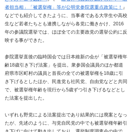
者担当相」「被選挙権」等が公明党参院選重点政策に！
』
などでも紹介してきたように、当事者である大学生や高校
生など若者たちとも連携しながら各党に働きかけ、2016
年の参議院選挙では、ほぼ全ての主要政党の選挙公約に反
映する事ができた。
参院選挙直後の臨時国会では日本維新の会が「被選挙権年
齢18歳引き下げ法案」を提出。衆参国会議員のほか都道
府県市区町村の議員と首長の全ての被選挙権を18歳に引
き下げるとしたほか、民進党も社民党、自由党などと共同
で、被選挙権年齢を現行から5歳ずつ引き下げるなどとし
た法案を提出した。
いずれも野党による法案提出であり結果的には廃案となっ
たが、先述のように、与党自民党の中でも被選挙権年齢引
き下げに向けて動き出しており、選挙制度調査会の中で