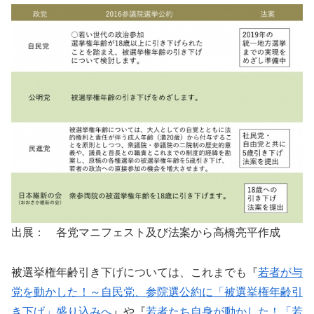
出展： 各党マニフェスト及び法案から高橋亮平作成
被選挙権年齢引き下げについては、これまでも『
若者が与
党を動かした！～自民党、参院選公約に「被選挙権年齢引
き下げ」盛り込みへ
』や『
若者たち自身が動かした！「若