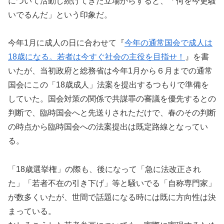
について活動し続けてきた立場からすると、「何を今更騒
いでるんだ」という印象だ。
今年1月に成人の日に合わせて『
今年の通常国会で成人は
18歳になる。若者は今すぐ社会の主役を目指せ！
』を書
いたが、当初政府と総務省は今年1月から６月までの通常
国会にこの「18歳成人」法案を提出するつもりで準備を
していた。国会対策の関係で共謀罪の審議を優先するとの
判断で、臨時国会へと先送りされただけで、春のその判断
の時点から臨時国会への法案提出は既定路線となってい
る。
「18歳選挙権」の際も、後になって「急に法改正され
た」「若者不在の引き下げ」等と騒いでる「自称専門家」
が数多くいたが、世間で話題になる時には既に方向性は決
まっている。