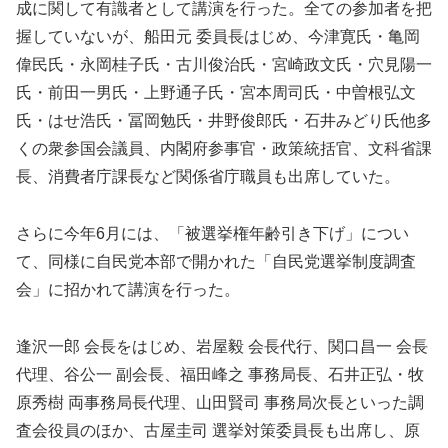
成に関して有識者として講演を行った。全ての参加者を把
握していないが、船田元 委員長はじめ、今津寛氏・亀岡
偉民氏・永岡桂子氏・古川俊治氏・宮崎政文氏・穴見陽一
氏・前田一男氏・上野通子氏・宮本周司氏・中曽根弘文
氏・はせ浩氏・冨岡勉氏・井野俊郎氏・石井みどり氏他多
くの衆参国会議員、内閣府参事官・政策統括官、文科省課
長、消費者庁課長など関係省庁職員も出席していた。
さらに今年6月には、「被選挙権年齢引き下げ」につい
て、同様に自民党本部で開かれた「自民党選挙制度調査
会」に招かれて講演を行った。
逢沢一郎 会長をはじめ、岩屋毅 会長代行、関口昌一 会長
代理、谷公一 副会長、福田峰之 事務局長、石井正弘・牧
原秀樹 両事務局長代理、山田賢司 事務局次長といった調
査会役員のほか、古屋圭司 選挙対策委員長も出席し、原