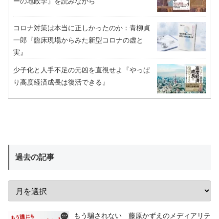
ーの地政学』を読みながら
コロナ対策は本当に正しかったのか：青柳貞
一郎『臨床現場からみた新型コロナの虚と
実』
少子化と人手不足の元凶を直視せよ『やっぱ
り高度経済成長は復活できる』
過去の記事
もう騙されない 藤原かずえのメディアリテ