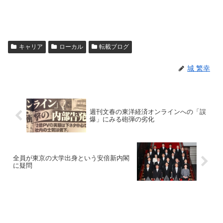
キャリア
ローカル
転載ブログ
城 繁幸
週刊文春の東洋経済オンラインへの「誤
爆」にみる砲弾の劣化
全員が東京の大学出身という安倍新内閣
に疑問