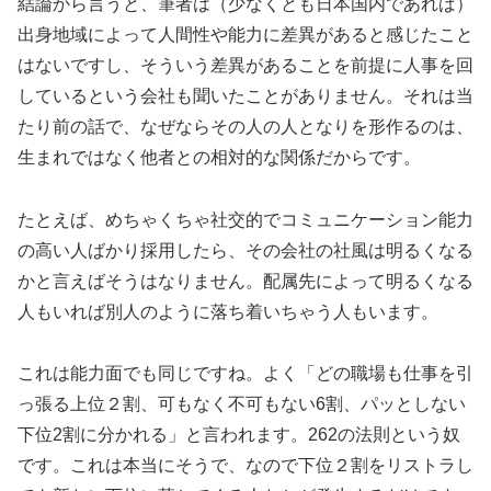
結論から言うと、筆者は（少なくとも日本国内であれば）
出身地域によって人間性や能力に差異があると感じたこと
はないですし、そういう差異があることを前提に人事を回
しているという会社も聞いたことがありません。それは当
たり前の話で、なぜならその人の人となりを形作るのは、
生まれではなく他者との相対的な関係だからです。
たとえば、めちゃくちゃ社交的でコミュニケーション能力
の高い人ばかり採用したら、その会社の社風は明るくなる
かと言えばそうはなりません。配属先によって明るくなる
人もいれば別人のように落ち着いちゃう人もいます。
これは能力面でも同じですね。よく「どの職場も仕事を引
っ張る上位２割、可もなく不可もない6割、パッとしない
下位2割に分かれる」と言われます。262の法則という奴
です。これは本当にそうで、なので下位２割をリストラし