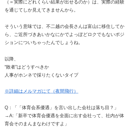
（＝実際にどれくらい結果が出せるのか）は、実際の経験
を通じてしか見えてきませんから。
そういう意味では、不二越の会長さんは富山に移住してか
ら、ご近所づきあいかなにかでよっぽどロクでもないポジ
ションについちゃったんでしょうね。
以降、
“敗者”はどうすべきか
人事がホンネで採りたくないタイプ
※詳細はメルマガにて（夜間飛行）
Q：「「体育会系優遇」を言い出した会社は落ち目？」
→A:「新卒で体育会優遇を全面に出す会社って、社内が体
育会そのまんまなわけですよ」