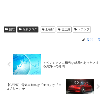
国際
転載ブログ
北朝鮮
金正恩
トランプ
長谷川 良
アベノミクスに相当な成果があったとす
る見方への疑問
【GEPR】電気自動車は「エコ」か「エ
コノミー」か