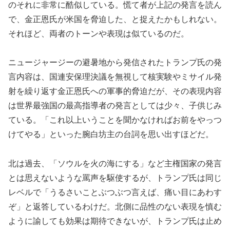
のそれに非常に酷似している。慌て者が上記の発言を読ん
で、金正恩氏が米国を脅迫した、と捉えたかもしれない。
それほど、両者のトーンや表現は似ているのだ。
ニュージャージーの避暑地から発信されたトランプ氏の発
言内容は、国連安保理決議を無視して核実験やミサイル発
射を繰り返す金正恩氏への軍事的脅迫だが、その表現内容
は世界最強国の最高指導者の発言としては少々、子供じみ
ている。「これ以上いうことを聞かなければお前をやっつ
けてやる」といった腕白坊主の台詞を思い出すほどだ。
北は過去、「ソウルを火の海にする」など主権国家の発言
とは思えないような罵声を駆使するが、トランプ氏は同じ
レベルで「うるさいことぶつぶつ言えば、痛い目にあわす
ぞ」と返答しているわけだ。北側に品性のない表現を慎む
ように諭しても効果は期待できないが、トランプ氏は止め