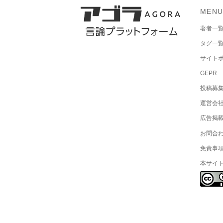
MEN
著者一
タグ一
サイト
GEPR
投稿募
運営会
広告掲
お問合
免責事
本サイ