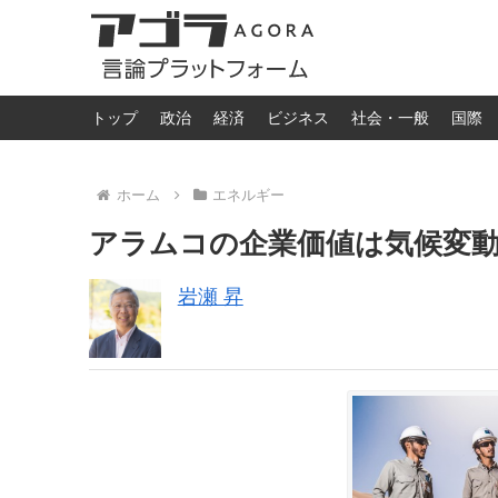
トップ
政治
経済
ビジネス
社会・一般
国際
ホーム
エネルギー
アラムコの企業価値は気候変
岩瀬 昇