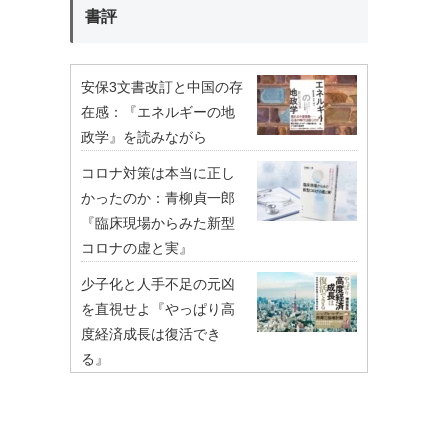
書評
安保3文書改訂と中国の存
在感：『エネルギーの地
政学』を読みながら
コロナ対策は本当に正し
かったのか：青柳貞一郎
『臨床現場からみた新型
コロナの虚と実』
少子化と人手不足の元凶
を直視せよ『やっぱり高
度経済成長は復活でき
る』