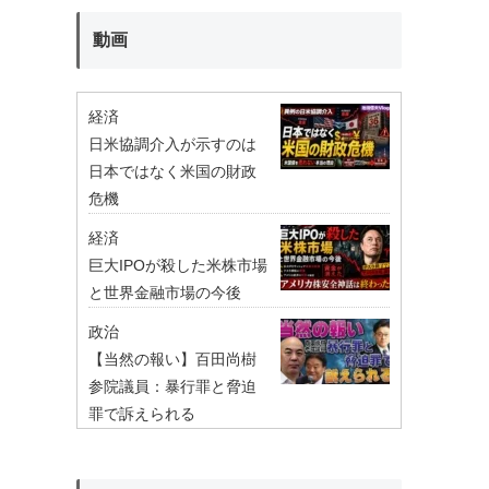
動画
経済
日米協調介入が示すのは
日本ではなく米国の財政
危機
経済
巨大IPOが殺した米株市場
と世界金融市場の今後
政治
【当然の報い】百田尚樹
参院議員：暴行罪と脅迫
罪で訴えられる