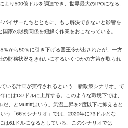
により500億ドルを調達でき、世界最大のIPOになる。
ドバイザーたちとともに、もし解決できないと影響を
と国家の財務関係を紐解く作業をおこなっている。
5％から50％に引き下げる国王令が出されたが、一方
社の財務状況をきれいにするいくつかの方策が取られ
れている計画が実行されるという「新政策シナリオ」で
050年には137ドルに上昇する。このような環境下では、
ルだ、とMuttittはいう。気温上昇を2度以下に抑えると
う「66％シナリオ」では、2020年に73ドルとな
年には61ドルになるとしている。このシナリオでは