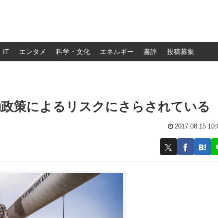
IT
エンタメ
科学・文化
エネルギー
書評
投稿募集
動政策によるリスクにさらされている
2017.08.15 10: