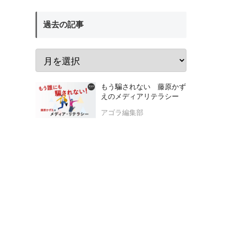
過去の記事
もう騙されない 藤原かず
えのメディアリテラシー
アゴラ編集部