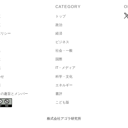
U
CATEGORY
O
覧
トップ
覧
政治
ポリシー
経済
ビジネス
集
社会・一般
社
国際
載
IT・メディア
わせ
科学・文化
項
エネルギー
トの趣旨とメンバー
書評
こども版
株式会社アゴラ研究所