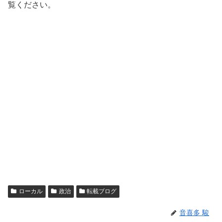
覧ください。
ローカル
政治
転載ブログ
音喜多 駿