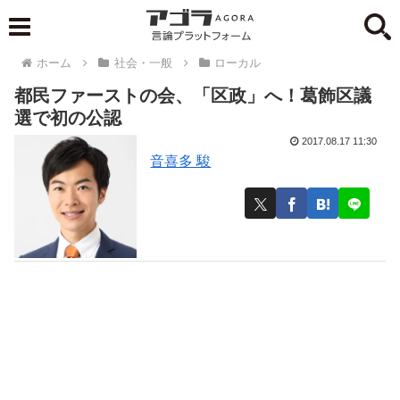
ホーム
社会・一般
ローカル
都民ファーストの会、「区政」へ！葛飾区議
選で初の公認
2017.08.17 11:30
音喜多 駿