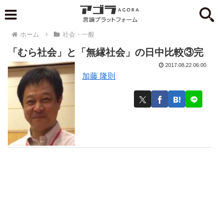
ホーム
社会・一般
「むら社会」と「無縁社会」の日中比較③完
2017.08.22 06:00
加藤 隆則