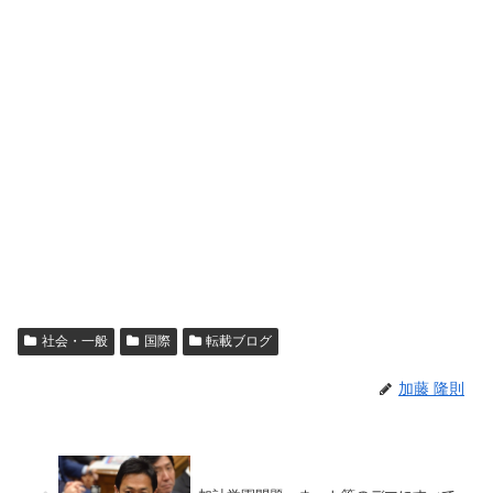
社会・一般
国際
転載ブログ
加藤 隆則