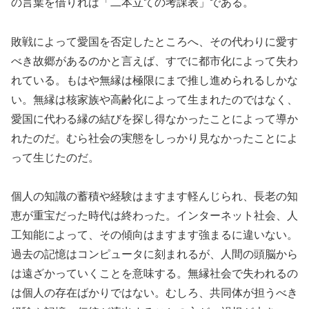
の言葉を借りれば「二本立ての考課表」である。
敗戦によって愛国を否定したところへ、その代わりに愛す
べき故郷があるのかと言えば、すでに都市化によって失わ
れている。もはや無縁は極限にまで推し進められるしかな
い。無縁は核家族や高齢化によって生まれたのではなく、
愛国に代わる縁の結びを探し得なかったことによって導か
れたのだ。むら社会の実態をしっかり見なかったことによ
って生じたのだ。
個人の知識の蓄積や経験はますます軽んじられ、長老の知
恵が重宝だった時代は終わった。インターネット社会、人
工知能によって、その傾向はますます強まるに違いない。
過去の記憶はコンピュータに刻まれるが、人間の頭脳から
は遠ざかっていくことを意味する。無縁社会で失われるの
は個人の存在ばかりではない。むしろ、共同体が担うべき