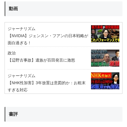
動画
ジャーナリズム
【NVIDIA】ジェンスン・フアンの日本戦略が
面白過ぎる！
政治
【辺野古事故】遺族が百田発言に激怒
ジャーナリズム
【NHK性加害】3年放置は意図的か：お粗末
すぎる対応
書評