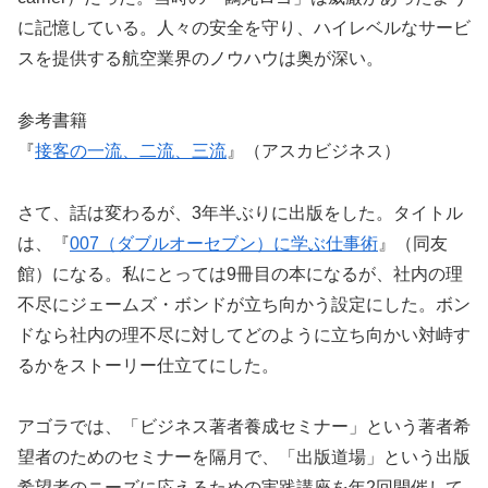
に記憶している。人々の安全を守り、ハイレベルなサービ
スを提供する航空業界のノウハウは奥が深い。
参考書籍
『
接客の一流、二流、三流
』（アスカビジネス）
さて、話は変わるが、3年半ぶりに出版をした。タイトル
は、『
007（ダブルオーセブン）に学ぶ仕事術
』（同友
館）になる。私にとっては9冊目の本になるが、社内の理
不尽にジェームズ・ボンドが立ち向かう設定にした。ボン
ドなら社内の理不尽に対してどのように立ち向かい対峙す
るかをストーリー仕立てにした。
アゴラでは、「ビジネス著者養成セミナー」という著者希
望者のためのセミナーを隔月で、「出版道場」という出版
希望者のニーズに応えるための実践講座を年2回開催して