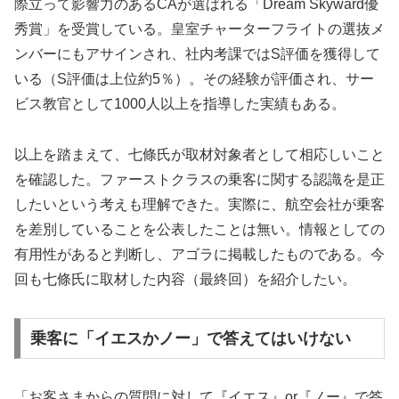
際立って影響力のあるCAが選ばれる「Dream Skyward優
秀賞」を受賞している。皇室チャーターフライトの選抜メ
ンバーにもアサインされ、社内考課ではS評価を獲得して
いる（S評価は上位約5％）。その経験が評価され、サー
ビス教官として1000人以上を指導した実績もある。
以上を踏まえて、七條氏が取材対象者として相応しいこと
を確認した。ファーストクラスの乗客に関する認識を是正
したいという考えも理解できた。実際に、航空会社が乗客
を差別していることを公表したことは無い。情報としての
有用性があると判断し、アゴラに掲載したものである。今
回も七條氏に取材した内容（最終回）を紹介したい。
乗客に「イエスかノー」で答えてはいけない
「お客さまからの質問に対して『イエス』or『ノー』で答