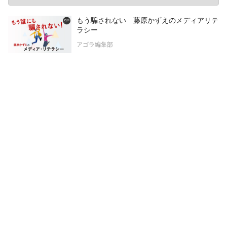
もう騙されない 藤原かずえのメディアリテ
ラシー
アゴラ編集部