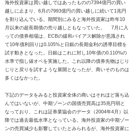
海外投資家は買い越しではあったものの7394億円の買い
越しに止まり、6月の7993億円の買い越しに続いて1兆円
を割り込んでいる。期間別にみると海外投資家は昨年10
月以来の超長期債の売り越しともなっていた。 7月に入
っての債券相場は、ECBの緩和バイアス解除が意識され
て10年債利回りは0.105%と日銀の長期金利の誘導目標を
試す動きとなった。日銀はこれに対し10年債の0.110%の
水準で指し値オペを実施した。これ以降の債券先物はじり
じりと戻りを試すような展開となったが、商いそのものは
多くはなかった。
下記のデータをみると投資家全体の商いはそれほど落ち込
んではいないが、中期ゾーンの国債売買高は35兆円弱と
なっており、これは証券業協会のデータ（2004年4月）以
降では過去最低水準となっている。海外投資家の中期ゾー
ンの売買減少も影響していたとみられるが、海外投資家に