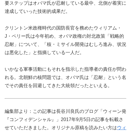
要ステップはオバマ氏が忍耐している最中、北側が着実に
達成していった技術的成果だ。
クリントン米政権時代の国防長官を務めたウィリアム・
J・ペリー氏は今年初め、オバマ政権の対北政策「戦略的
忍耐」について、「核・ミサイル開発はむしろ進み、状況
は悪化した」と指摘している一人だ。
いかなる軍事活動にもそれを指示した指導者の責任が問わ
れる。北朝鮮の核問題では、オバマ氏は「忍耐」という名
でその責任を回避してきた大統領だったといえる。
編集部より：この記事は長谷川良氏のブログ「ウィーン発
『コンフィデンシャル』」2017年9月5日の記事を転載さ
せていただきました。オリジナル原稿を読みたい方は
ウィ