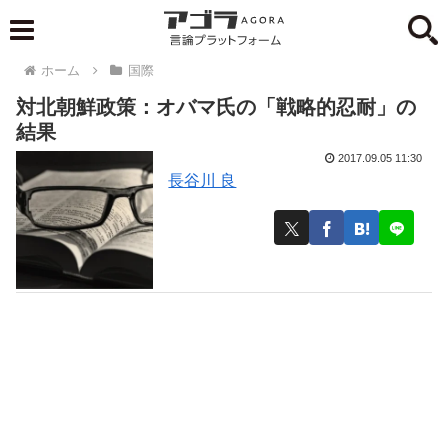
ホーム
国際
対北朝鮮政策：オバマ氏の「戦略的忍耐」の
結果
2017.09.05 11:30
長谷川 良