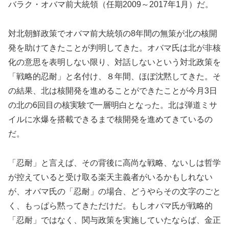
バラク・オバマ前大統領（任期2009～2017年1月）だ。
対北朝鮮政策でオバマ前大統領の8年間の無策が北の核開
発を助けてきたことが判明してきた。オバマ氏は北が非核
化の意思を表明しない限り、対話しないという対北政策を
「戦略的忍耐」と名付け、８年間、ほぼ沈黙してきた。そ
の結果、北は核開発を進めることができたことが今月3日
の北の6回目の核実験で一層明白となった。北は弾道ミサ
イルに水爆を搭載できるまで核開発を進めてきているの
だ。
「忍耐」と言えば、その背後に高尚な戦略、ないしは哲学
が控えていると受け取る楽天主義者がいるかもしれない
が、オバマ氏の「忍耐」の場合、どうやらその文字のごと
く、もっぱら黙ってきただけだ。もしオバマ氏が戦略的
「忍耐」ではなく、関与政策を実施していたならば、金正