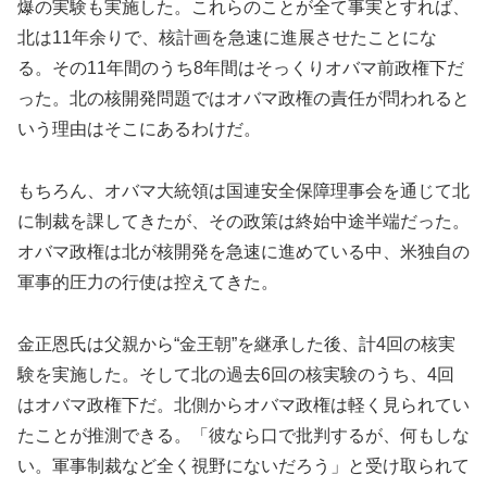
爆の実験も実施した。これらのことが全て事実とすれば、
北は11年余りで、核計画を急速に進展させたことにな
る。その11年間のうち8年間はそっくりオバマ前政権下だ
った。北の核開発問題ではオバマ政権の責任が問われると
いう理由はそこにあるわけだ。
もちろん、オバマ大統領は国連安全保障理事会を通じて北
に制裁を課してきたが、その政策は終始中途半端だった。
オバマ政権は北が核開発を急速に進めている中、米独自の
軍事的圧力の行使は控えてきた。
金正恩氏は父親から“金王朝”を継承した後、計4回の核実
験を実施した。そして北の過去6回の核実験のうち、4回
はオバマ政権下だ。北側からオバマ政権は軽く見られてい
たことが推測できる。「彼なら口で批判するが、何もしな
い。軍事制裁など全く視野にないだろう」と受け取られて