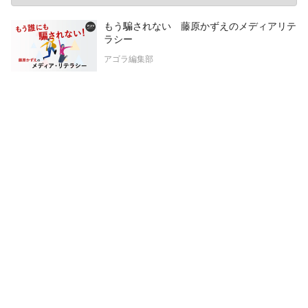
もう騙されない 藤原かずえのメディアリテ
ラシー
アゴラ編集部