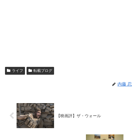
ライフ
転載ブログ
内藤 忍
【映画評】ザ・ウォール