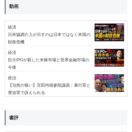
動画
経済
日米協調介入が示すのは日本ではなく米国の
財政危機
経済
巨大IPOが殺した米株市場と世界金融市場の
今後
政治
【当然の報い】百田尚樹参院議員：暴行罪と
脅迫罪で訴えられる
書評