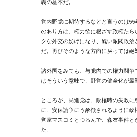
義の基本だ。
党内野党に期待するなどと言うのは5
のあり方は、権力欲に根ざす政権たら
クな外交の妨げになり、醜い派閥政治
だ。再びそのような方向に戻っては絶
諸外国をみても、与党内での権力闘争
はそういう意味で、野党の健全化が最
ところが、民進党は、政権時の失敗に
に、安保論争にう象徴されるように政
党家マスコミとつるんで、森友事件と
た。