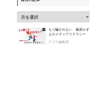
もう騙されない 藤原かず
えのメディアリテラシー
アゴラ編集部