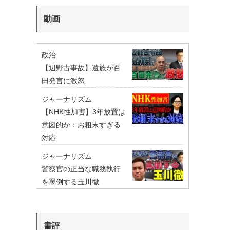
動画
政治
【辺野古事故】遺族が百
田発言に激怒
ジャーナリズム
【NHK性加害】3年放置は
意図的か：お粗末すぎる
対応
ジャーナリズム
警察官の正当な職務執行
を罵倒する玉川徹
書評