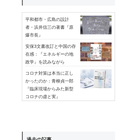
平和都市・広島の設計
者・浜井信三の著書『原
爆市長』
安保3文書改訂と中国の存
在感：『エネルギーの地
政学』を読みながら
コロナ対策は本当に正し
かったのか：青柳貞一郎
『臨床現場からみた新型
コロナの虚と実』
過去の記事