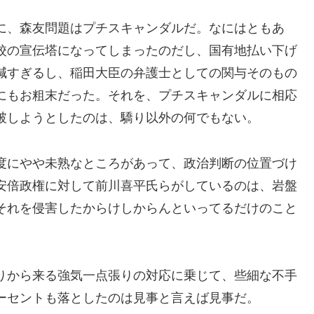
に、森友問題はプチスキャンダルだ。なにはともあ
校の宣伝塔になってしまったのだし、国有地払い下げ
減すぎるし、稲田大臣の弁護士としての関与そのもの
にもお粗末だった。それを、プチスキャンダルに相応
破しようとしたのは、驕り以外の何でもない。
度にやや未熟なところがあって、政治判断の位置づけ
安倍政権に対して前川喜平氏らがしているのは、岩盤
それを侵害したからけしからんといってるだけのこと
りから来る強気一点張りの対応に乗じて、些細な不手
ーセントも落としたのは見事と言えば見事だ。