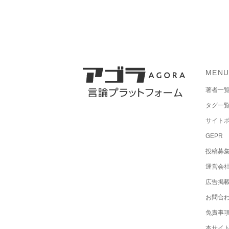
MEN
著者一
タグ一
サイト
GEPR
投稿募
運営会
広告掲
お問合
免責事
本サイ