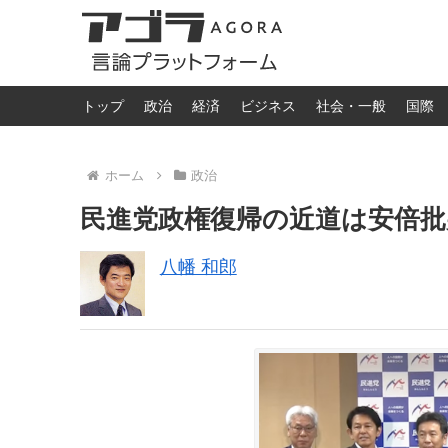
トップ
政治
経済
ビジネス
社会・一般
国際
ホーム
政治
民進党政権復帰の近道は安倍批
八幡 和郎