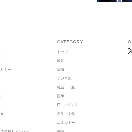
U
CATEGORY
O
覧
トップ
覧
政治
ポリシー
経済
ビジネス
集
社会・一般
社
国際
載
IT・メディア
わせ
科学・文化
項
エネルギー
トの趣旨とメンバー
書評