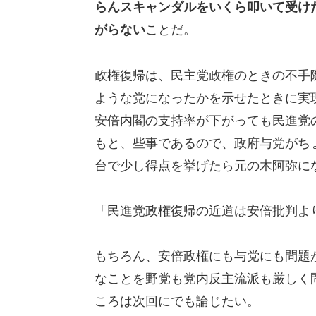
らんスキャンダルをいくら叩いて受け
がらない
ことだ。
政権復帰は、民主党政権のときの不手
ような党になったかを示せたときに実
安倍内閣の支持率が下がっても民進党
もと、些事であるので、政府与党がち
台で少し得点を挙げたら元の木阿弥に
「民進党政権復帰の近道は安倍批判よ
もちろん、安倍政権にも与党にも問題
なことを野党も党内反主流派も厳しく
ころは次回にでも論じたい。