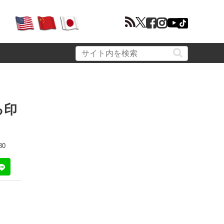
る印
30