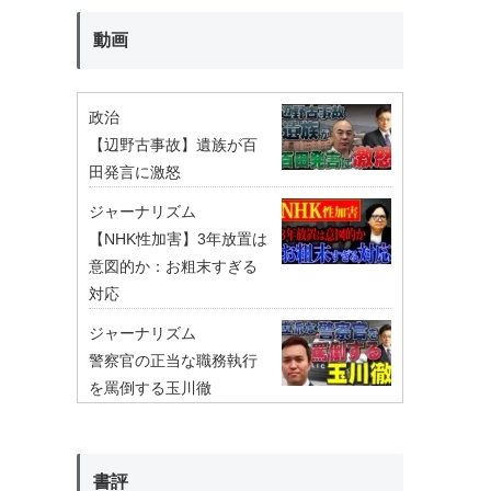
動画
政治
【辺野古事故】遺族が百
田発言に激怒
ジャーナリズム
【NHK性加害】3年放置は
意図的か：お粗末すぎる
対応
ジャーナリズム
警察官の正当な職務執行
を罵倒する玉川徹
書評