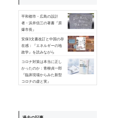
平和都市・広島の設計
者・浜井信三の著書『原
爆市長』
安保3文書改訂と中国の存
在感：『エネルギーの地
政学』を読みながら
コロナ対策は本当に正し
かったのか：青柳貞一郎
『臨床現場からみた新型
コロナの虚と実』
過去の記事