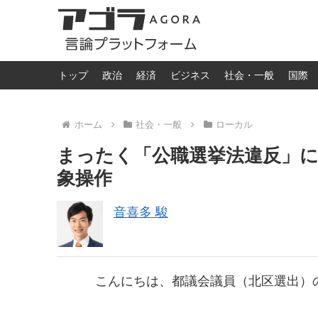
トップ
政治
経済
ビジネス
社会・一般
国際
ホーム
社会・一般
ローカル
まったく「公職選挙法違反」
象操作
音喜多 駿
こんにちは、都議会議員（北区選出）