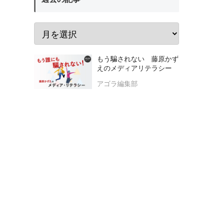
もう騙されない 藤原かず
えのメディアリテラシー
アゴラ編集部