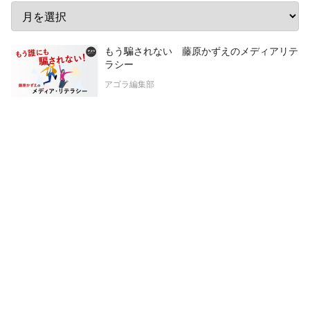
もう騙されない 藤原かずえのメディアリテ
ラシー
アゴラ編集部