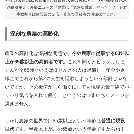
画像引用元：産経ニュース『農業は「危険な職業」だった！？ 死亡
事故割合は建設業の２倍 目立つ高齢者の機械操作ミス』
深刻な農業の高齢化
農業の高齢化は深刻な問題で、
今や農家に従事する
60%
以
上が65
歳以上の高齢者です。
これを聞くとビックリしま
せんか？65歳といえばほとんどの人は退職し、年金や退
職金でこれから第2の人生を謳歌しようという年齢じゃな
いですか。その後何かしら働くにしても現場の最前線でバ
リバリ気合を入れて働く、というのはいまいちイメージが
湧きません。
しかし農家の世界では65歳以上という年齢は
普通に現役
世代
です。半数以上がこの65歳という年齢ですからね！