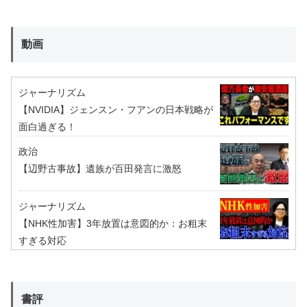
動画
ジャーナリズム
【NVIDIA】ジェンスン・フアンの日本戦略が
面白過ぎる！
政治
【辺野古事故】遺族が百田発言に激怒
ジャーナリズム
【NHK性加害】3年放置は意図的か：お粗末
すぎる対応
書評