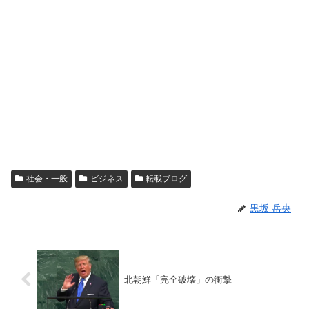
社会・一般
ビジネス
転載ブログ
黒坂 岳央
北朝鮮「完全破壊」の衝撃