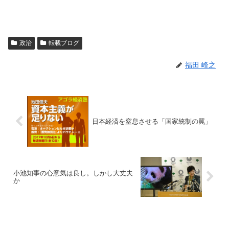
政治
転載ブログ
福田 峰之
日本経済を窒息させる「国家統制の罠」
小池知事の心意気は良し。しかし大丈夫
か