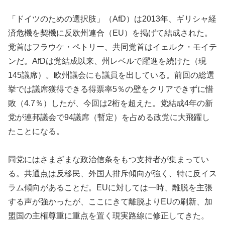
「ドイツのための選択肢」（AfD）は2013年、ギリシャ経
済危機を契機に反欧州連合（EU）を掲げて結成された。
党首はフラウケ・ペトリー、共同党首はイェルク・モイテ
ンだ。AfDは党結成以来、州レベルで躍進を続けた（現
145議席）。欧州議会にも議員を出している。前回の総選
挙では議席獲得できる得票率5％の壁をクリアできずに惜
敗（4.7％）したが、今回は2桁を超えた。党結成4年の新
党が連邦議会で94議席（暫定）を占める政党に大飛躍し
たことになる。
同党にはさまざまな政治信条をもつ支持者が集まってい
る。共通点は反移民、外国人排斥傾向が強く、特に反イス
ラム傾向があることだ。EUに対しては一時、離脱を主張
する声が強かったが、ここにきて離脱よりEUの刷新、加
盟国の主権尊重に重点を置く現実路線に修正してきた。