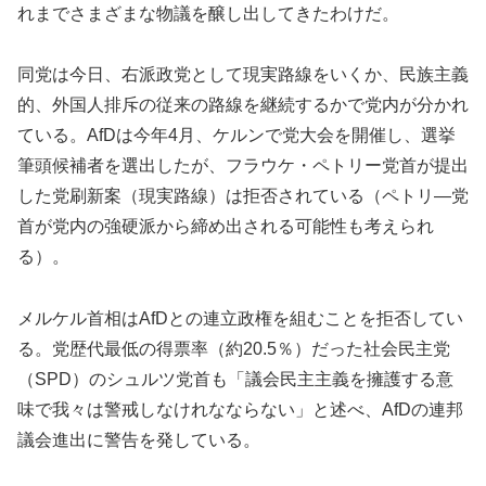
れまでさまざまな物議を醸し出してきたわけだ。
同党は今日、右派政党として現実路線をいくか、民族主義
的、外国人排斥の従来の路線を継続するかで党内が分かれ
ている。AfDは今年4月、ケルンで党大会を開催し、選挙
筆頭候補者を選出したが、フラウケ・ペトリー党首が提出
した党刷新案（現実路線）は拒否されている（ペトリ―党
首が党内の強硬派から締め出される可能性も考えられ
る）。
メルケル首相はAfDとの連立政権を組むことを拒否してい
る。党歴代最低の得票率（約20.5％）だった社会民主党
（SPD）のシュルツ党首も「議会民主主義を擁護する意
味で我々は警戒しなけれなならない」と述べ、AfDの連邦
議会進出に警告を発している。