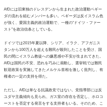
AfDには旧東独のドレスデンから生まれた政治運動ペギー
ダの流れを組むメンバーも多い。ペギーダは反イスラム色
が強く、愛国主義的政治運動で、一種の“ドイツ・ファー
スト”を政治信条としている。
ドイツでは2015年夏以降、シリア、イラク、アフガニス
タンから100万人を超える難民が殺到したことを受け、国
民の間にイスラム教徒への嫌悪感や不安が生まれてきた。
AfDは国民の不安、恐れを巧みに扇動し、選挙戦では難民
歓迎政策を実施してきたメルケル首相を激しく批判し、有
権者の一定の支持を得た。
ただし、AfDは単なる抗議政党ではない。党指導部には反
ユダヤ主義傾向も見られ、ガス室の存在を否定し、ホロコ
ーストを否定する発言をする支持者もいる。そのため、こ