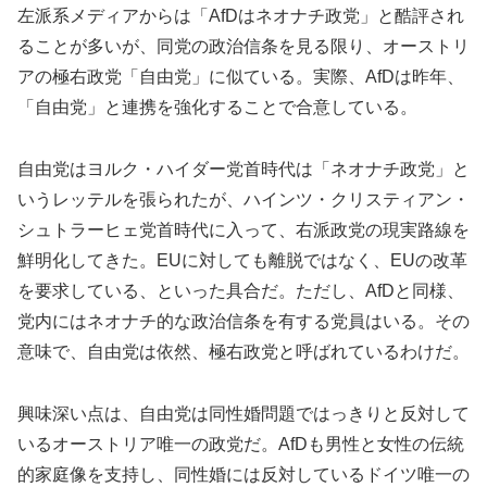
左派系メディアからは「AfDはネオナチ政党」と酷評され
ることが多いが、同党の政治信条を見る限り、オーストリ
アの極右政党「自由党」に似ている。実際、AfDは昨年、
「自由党」と連携を強化することで合意している。
自由党はヨルク・ハイダー党首時代は「ネオナチ政党」と
いうレッテルを張られたが、ハインツ・クリスティアン・
シュトラーヒェ党首時代に入って、右派政党の現実路線を
鮮明化してきた。EUに対しても離脱ではなく、EUの改革
を要求している、といった具合だ。ただし、AfDと同様、
党内にはネオナチ的な政治信条を有する党員はいる。その
意味で、自由党は依然、極右政党と呼ばれているわけだ。
興味深い点は、自由党は同性婚問題ではっきりと反対して
いるオーストリア唯一の政党だ。AfDも男性と女性の伝統
的家庭像を支持し、同性婚には反対しているドイツ唯一の