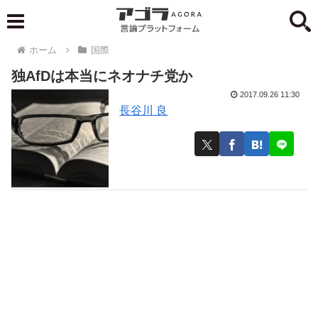
ホーム
国際
独AfDは本当にネオナチ党か
2017.09.26 11:30
長谷川 良