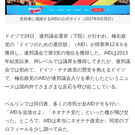
支持者に感謝するAfDの公式サイト（2017年9月25日）
ドイツで24日、連邦議会選挙（下院）が行われ、極右政
党の「ドイツのための選択肢」（AfD）が得票率12.6％を
獲得し、連邦議会で第3党の地位を獲得した。AfDは2013
年結党以来、州レベルでは議席を獲得してきたが、連邦議
会では初めて。ドイツ・ナチ政党の歴史を抱えるドイツ
で、極右政党のAfDが連邦議会入りを果たしたというニュ
ースは国内外でさまざまな反応を呼び起こしている。
ベルリンでは同日夜、多くの市民が反AfDデモを行い、
「AfDを追放せよ」「ネオナチ党だ」といった檄が飛び交
った。ところで、AfDは本当にネオナチ政党か。同党のプ
ロフィールを少し調べてみた。