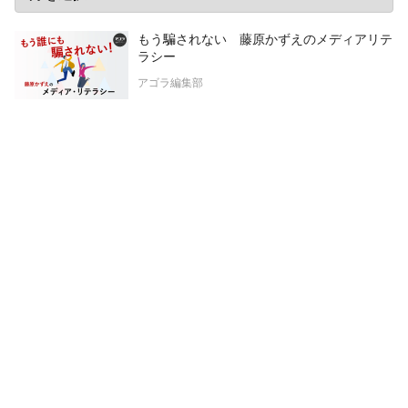
もう騙されない 藤原かずえのメディアリテ
ラシー
アゴラ編集部