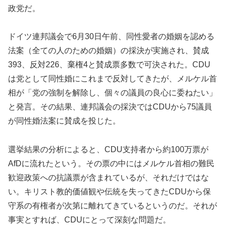
政党だ。
ドイツ連邦議会で6月30日午前、同性愛者の婚姻を認める
法案（全ての人のための婚姻）の採決が実施され、賛成
393、反対226、棄権4と賛成票多数で可決された。CDU
は党として同性婚にこれまで反対してきたが、メルケル首
相が「党の強制を解除し、個々の議員の良心に委ねたい」
と発言。その結果、連邦議会の採決ではCDUから75議員
が同性婚法案に賛成を投じた。
選挙結果の分析によると、CDU支持者から約100万票が
AfDに流れたという。その票の中にはメルケル首相の難民
歓迎政策への抗議票が含まれているが、それだけではな
い。キリスト教的価値観や伝統を失ってきたCDUから保
守系の有権者が次第に離れてきているというのだ。それが
事実とすれば、CDUにとって深刻な問題だ。