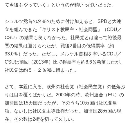
て今後もやっていく」というのが精いっぱいだった。
シュルツ党首の名誉のために付け加えると、SPDと大連
立を組んできた「キリスト教民主・社会同盟」（CDU／
CSU）の結果も良くなかった。社民党とは違って戦後最
悪の結果は避けられたが、戦後2番目の低得票率（約
33.0％）だった。ただし、メルケル首相を率いるCDU／
CSUは前回（2013年）比で得票率を約8.6％急落したが、
社民党は約５・２％減に留まった。
さて、本題に入る。欧州の社会党（社会民主党）の低落ぶ
りは目を覆うばかりだ。2000年の時、欧州連合（EU）の
加盟国は15カ国だったが、そのうち10カ国は社民党単
独、ないしは社民党主導政権だった。加盟国28カ国の現
在、その数は2桁を切って久しい。