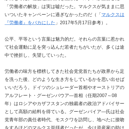
「労働者の解放」は実は嘘だった。マルクスが気ままに思
いついたキャンペーンに過ぎなかったのだ（「
マルクスは
『労働者』をバカにした
」2017年5月17日参考）。
公平、平等という言葉は魅力的だ。それらの言葉に惹かれ
て社会運動に足を突っ込んだ若者たちがいたが、多くは途
中で挫折し、失望していった。
労働者の味方を標榜してきた社会党党首たちが政界から足
を洗った後、どのような生き方をしているかを思い出せば
いいだろう。ドイツのシュレーダー首相やオーストリアの
アルフレート・グーゼンバウア―首相（任期2007～08
年）はロシアやカザフスタンの独裁者の政治アドバイサー
として高額の給料を得ている。グーゼンバイア―氏は社会
党青年部の責任者時代、モスクワを訪問し、地べたに接吻
をするほどのマルクス崇拝者だったが、今は資産家の助け