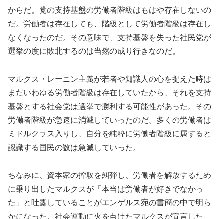
からだ。党の支持基盤の労働者階級はもはや存在しないの
だ。労働者は存在しても、階級として労働者階級は存在し
なくなったのだ。その意味で、支持基盤を失った社民党が
選挙の度に敗北するのは当然の成り行きなのだ。
マルクス・レーニン主義が若者や知識人の心を捉えた時は
まだいわゆる労働者階級は存在していたから、それを支持
基盤とする社会党は選挙で勝利する可能性があった。その
労働者階級が急速に消滅していったのだ。多くの労働者は
ミドルクラス入りし、自分を純粋に労働者階級に属すると
認識する国民の数は急減していった。
ちなみに、資本家の搾取を糾弾し、労働者を解放するため
に乗り出したマルクスが「本当は労働者が好きでなかっ
た」と吐露していることがエンゲルス宛の書簡の中で明ら
かになった。社会運動に火を点けたマルクスが宣言した