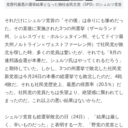
党歴代最悪の選挙結果となった独社会民主党（SPD）のシュルツ党首
それだけにシュルツ党首の「その後」は余りにも惨めだっ
た。その直後に実施された3つの州選挙（ザールランド
州、シュレスヴィヒ・ホルシュタイン州、そしてドイツ最
大州ノルトライン＝ヴェストファーレン州）で社民党が敗
北を喫した時、多くの党員は驚いたが、それでも「9月の
連邦議会選が本番だ。シュルツ氏はやってくれるだろう」
と期待していた。しかし、3つの州選挙で敗北した社民党
新党首は今月24日の本番の総選挙でも敗北したのだ。4戦
4敗だ。それも社民党歴史上、最悪の得票率（20.5％）だ
った。社民党の党員たちは失望より、絶望感に襲われてし
まったのだ。これ以上の悪い結果はないからだ。
シュルツ党首も総選挙敗北の日（24日）、「結果は厳し
く、辛いものだった」と表明する一方、「野党の党首とし