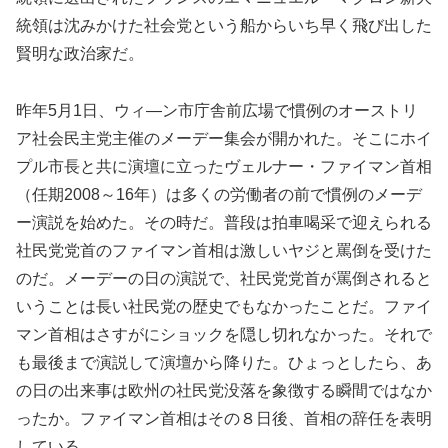
統領は沈みかけた社会党という船からいち早く飛び出した
賢明な政治家だ。
昨年5月1日、ウィ―ン市庁舎前広場で慣例のオーストリ
ア社会民主党主催のメーデー集会が開かれた。そこにホイ
プル市長と共に演壇に立ったヴェルナー・ファイマン首相
（任期2008～16年）は多くの労働者の前で慣例のメーデ
ー演説を始めた。その時だ。普段は拍車喝采で迎えられる
社民党党首のファイマン首相は激しいヤジと罵倒を受けた
のだ。メーデーの日の演説で、社民党党首が罵倒されると
いうことは長い社民党の歴史でもなかったことだ。ファイ
マン首相はさすがにショックを隠し切れなかった。それで
も最後まで演説して演壇から降りた。ひょっとしたら、あ
の日の出来事は欧州の社民党没落を象徴する瞬間ではなか
ったか。ファイマン首相はその８日後、首相の辞任を表明
している。