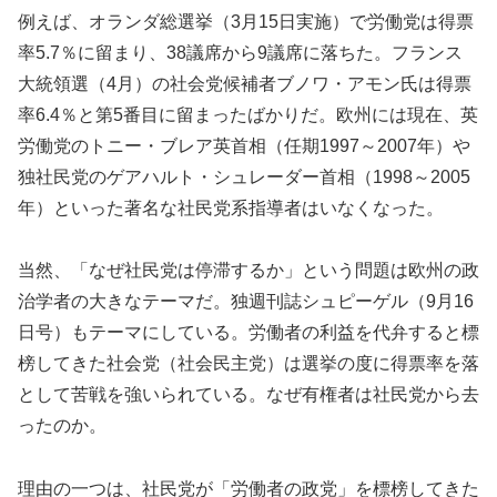
例えば、オランダ総選挙（3月15日実施）で労働党は得票
率5.7％に留まり、38議席から9議席に落ちた。フランス
大統領選（4月）の社会党候補者ブノワ・アモン氏は得票
率6.4％と第5番目に留まったばかりだ。欧州には現在、英
労働党のトニー・ブレア英首相（任期1997～2007年）や
独社民党のゲアハルト・シュレーダー首相（1998～2005
年）といった著名な社民党系指導者はいなくなった。
当然、「なぜ社民党は停滞するか」という問題は欧州の政
治学者の大きなテーマだ。独週刊誌シュピーゲル（9月16
日号）もテーマにしている。労働者の利益を代弁すると標
榜してきた社会党（社会民主党）は選挙の度に得票率を落
として苦戦を強いられている。なぜ有権者は社民党から去
ったのか。
理由の一つは、社民党が「労働者の政党」を標榜してきた