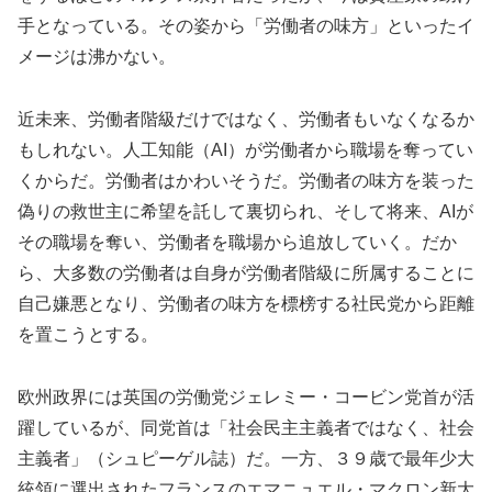
手となっている。その姿から「労働者の味方」といったイ
メージは沸かない。
近未来、労働者階級だけではなく、労働者もいなくなるか
もしれない。人工知能（AI）が労働者から職場を奪ってい
くからだ。労働者はかわいそうだ。労働者の味方を装った
偽りの救世主に希望を託して裏切られ、そして将来、AIが
その職場を奪い、労働者を職場から追放していく。だか
ら、大多数の労働者は自身が労働者階級に所属することに
自己嫌悪となり、労働者の味方を標榜する社民党から距離
を置こうとする。
欧州政界には英国の労働党ジェレミー・コービン党首が活
躍しているが、同党首は「社会民主主義者ではなく、社会
主義者」（シュピーゲル誌）だ。一方、３９歳で最年少大
統領に選出されたフランスのエマニュエル・マクロン新大