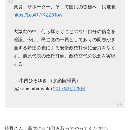
党員・サポーター、そして国民の皆様へ – 民進党
https://t.co/R7fKZZ6Tow
大激動の中、何ら揺らぐことのない自分の信念を
確認。今は、民進党の一員として多くの同志が参
画する希望の党による安倍政権打倒に全力を尽く
す。前原代表の政権打倒、政権交代の執念を実現
する。
— 小西ひろゆき （参議院議員）
(@konishihiroyuki)
2017年9月28日
枝野さん、新党にぜひ引き取ってやってください。