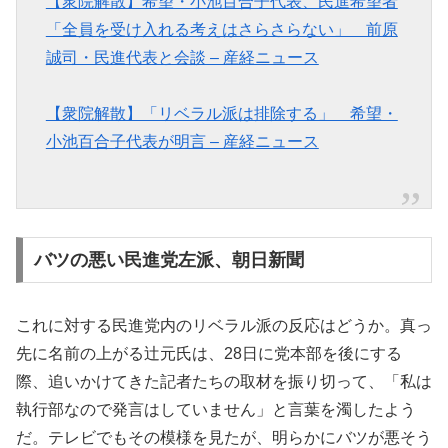
【衆院解散】希望・小池百合子代表、民進希望者
「全員を受け入れる考えはさらさらない」 前原
誠司・民進代表と会談 – 産経ニュース
【衆院解散】「リベラル派は排除する」 希望・
小池百合子代表が明言 – 産経ニュース
バツの悪い民進党左派、朝日新聞
これに対する民進党内のリベラル派の反応はどうか。真っ
先に名前の上がる辻元氏は、28日に党本部を後にする
際、追いかけてきた記者たちの取材を振り切って、「私は
執行部なので発言はしていません」と言葉を濁したよう
だ。テレビでもその模様を見たが、明らかにバツが悪そう