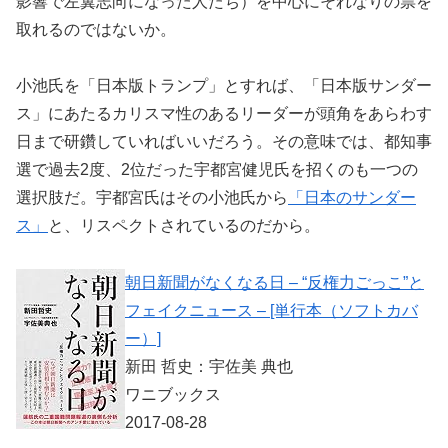
影響で左翼志向になった人たち）を中心にそれなりの票を
取れるのではないか。
小池氏を「日本版トランプ」とすれば、「日本版サンダー
ス」にあたるカリスマ性のあるリーダーが頭角をあらわす
日まで研鑽していればいいだろう。その意味では、都知事
選で過去2度、2位だった宇都宮健児氏を招くのも一つの
選択肢だ。宇都宮氏はその小池氏から
「日本のサンダー
ス」
と、リスペクトされているのだから。
朝日新聞がなくなる日 – “反権力ごっこ”と
フェイクニュース – [単行本（ソフトカバ
ー）]
新田 哲史：宇佐美 典也
ワニブックス
2017-08-28