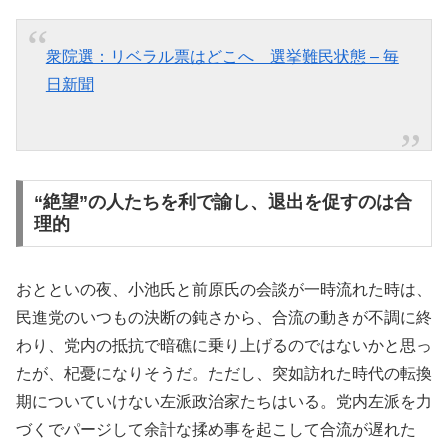
衆院選：リベラル票はどこへ 選挙難民状態 – 毎
日新聞
“絶望”の人たちを利で諭し、退出を促すのは合
理的
おとといの夜、小池氏と前原氏の会談が一時流れた時は、
民進党のいつもの決断の鈍さから、合流の動きが不調に終
わり、党内の抵抗で暗礁に乗り上げるのではないかと思っ
たが、杞憂になりそうだ。ただし、突如訪れた時代の転換
期についていけない左派政治家たちはいる。党内左派を力
づくでパージして余計な揉め事を起こして合流が遅れた