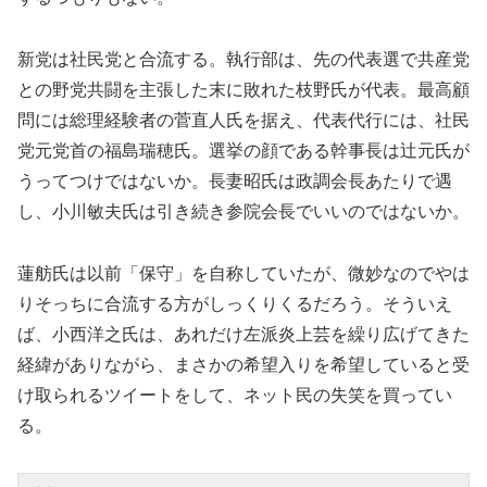
新党は社民党と合流する。執行部は、先の代表選で共産党
との野党共闘を主張した末に敗れた枝野氏が代表。最高顧
問には総理経験者の菅直人氏を据え、代表代行には、社民
党元党首の福島瑞穂氏。選挙の顔である幹事長は辻元氏が
うってつけではないか。長妻昭氏は政調会長あたりで遇
し、小川敏夫氏は引き続き参院会長でいいのではないか。
蓮舫氏は以前「保守」を自称していたが、微妙なのでやは
りそっちに合流する方がしっくりくるだろう。そういえ
ば、小西洋之氏は、あれだけ左派炎上芸を繰り広げてきた
経緯がありながら、まさかの希望入りを希望していると受
け取られるツイートをして、ネット民の失笑を買ってい
る。