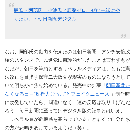
民進・阿部氏「小池氏と原発ゼロ、ぜひ一緒にや
りたい」：朝日新聞デジタル
なお、阿部氏の動向を伝えたのは朝日新聞。アンチ安倍政
権のスタンスで、民進党に擁護的だったことは言わずもが
なだが、朝日を筆頭とするリベラルメディアは、ともに憲
法改正を目指す保守二大政党が現実のものになろうとして
いて明らかに焦り始めている。発売中の拙著「
朝日新聞が
なくなる日 – “反権力ごっこ”とフェイクニュース
」制作時
に勃発していたら、間違いなく一連の反応は取り上げただ
ろう。毎日新聞に至ってはデジタル版の記事とはいえ、
「リベラル層が危機感を募らせている」とまるで自分たち
の方が悲鳴をあげているようだ（笑）。