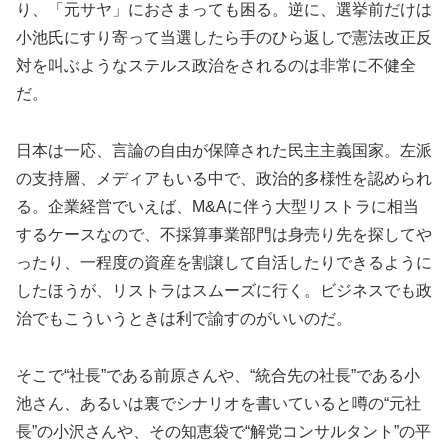
り、「元サヤ」におさまっても困る。逆に、選挙前だけは
小池氏にすり寄って当選したら手のひら返しで憲法改正反
対を叫ぶようなステルス政治をされるのは非常に不健全
だ。
日本は一応、言論の自由が保障された民主主義国家。左派
の支持層、メディアもいる中で、政治的多様性を認められ
る。企業経営でいえば、M&Aに伴う大型リストラに相当
するケースなので、不採算事業部門は身売り先を探してや
ったり、一程度の資産を割譲して自活したりできるように
したほうが、リストラはスムーズに行く。ビジネスでも政
治でもこういうときは利で諭すのがいいのだ。
そこで“社長”である前原さんや、“統合先の社長”である小
池さん、あるいは裏でシナリオを書いていると噂の“元社
長”の小沢さんや、その知恵袋で“解党コンサルタント”の平