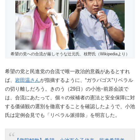
希望の党への合流が厳しそうな辻元氏、枝野氏（Wikipediaより）
希望の党と民進党の合流で唯一政治的意義があるとすれ
ば、
岩田温さん
が指摘するように、“ガラパゴス”リベラル
の切り離しだろう。きのう（29日）の小池−前原会談で
は、合流にあたって、個々の候補者の憲法と安全保障に対
する価値観の選別を徹底することを確認したようで、小池
氏は定例会見でも「リベラル派排除」を明言した。