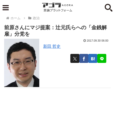
ホーム
政治
前原さんにマジ提案：辻元氏らへの「金銭解
雇」分党を
2017.09.30 06:00
新田 哲史