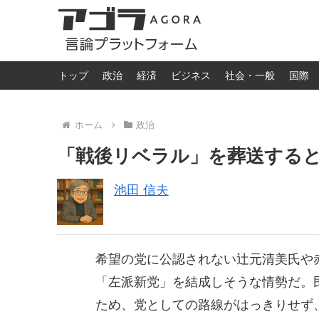
トップ
政治
経済
ビジネス
社会・一般
国際
ホーム
政治
「戦後リベラル」を葬送する
池田 信夫
希望の党に公認されない辻元清美氏や
「左派新党」を結成しそうな情勢だ。
ため、党としての路線がはっきりせず