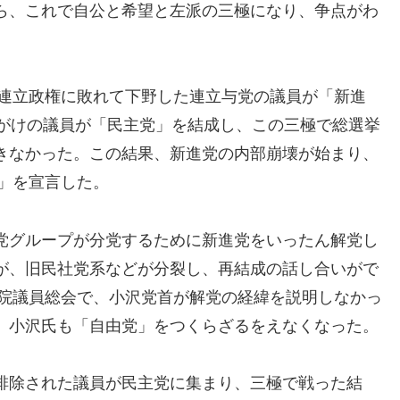
ら、これで自公と希望と左派の三極になり、争点がわ
さ連立政権に敗れて下野した連立与党の議員が「新進
きがけの議員が「民主党」を結成し、この三極で総選挙
きなかった。この結果、新進党の内部崩壊が始まり、
党」を宣言した。
党グループが分党するために新進党をいったん解党し
が、旧民社党系などが分裂し、再結成の話し合いがで
両院議員総会で、小沢党首が解党の経緯を説明しなかっ
、小沢氏も「自由党」をつくらざるをえなくなった。
排除された議員が民主党に集まり、三極で戦った結