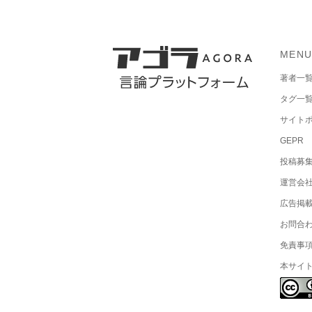
MEN
著者一
タグ一
サイト
GEPR
投稿募
運営会
広告掲
お問合
免責事
本サイ