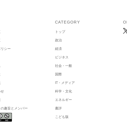
U
CATEGORY
O
覧
トップ
覧
政治
ポリシー
経済
ビジネス
集
社会・一般
社
国際
載
IT・メディア
わせ
科学・文化
項
エネルギー
トの趣旨とメンバー
書評
こども版