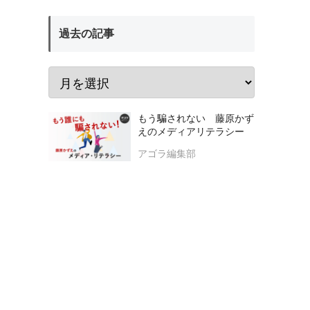
過去の記事
もう騙されない 藤原かず
えのメディアリテラシー
アゴラ編集部