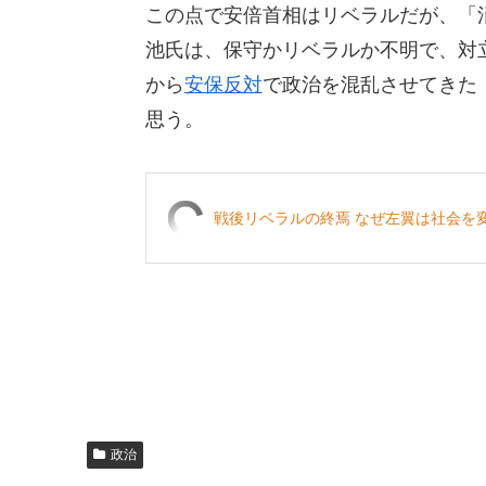
この点で安倍首相はリベラルだが、「
池氏は、保守かリベラルか不明で、対立
から
安保反対
で政治を混乱させてきた
思う。
戦後リベラルの終焉 なぜ左翼は社会を変え
政治