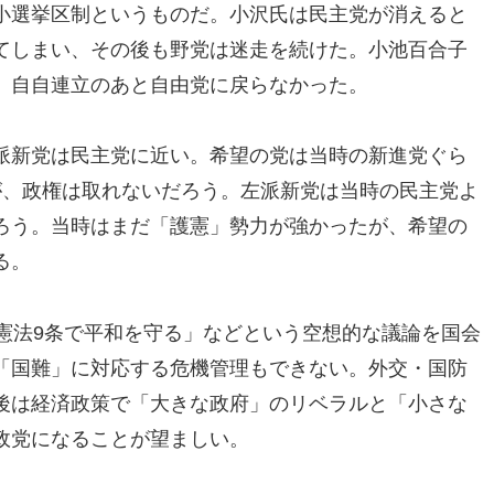
小選挙区制というものだ。小沢氏は民主党が消えると
てしまい、その後も野党は迷走を続けた。小池百合子
、自自連立のあと自由党に戻らなかった。
派新党は民主党に近い。希望の党は当時の新進党ぐら
が、政権は取れないだろう。左派新党は当時の民主党よ
ろう。当時はまだ「護憲」勢力が強かったが、希望の
る。
憲法9条で平和を守る」などという空想的な議論を国会
「国難」に対応する危機管理もできない。外交・国防
後は経済政策で「大きな政府」のリベラルと「小さな
政党になることが望ましい。