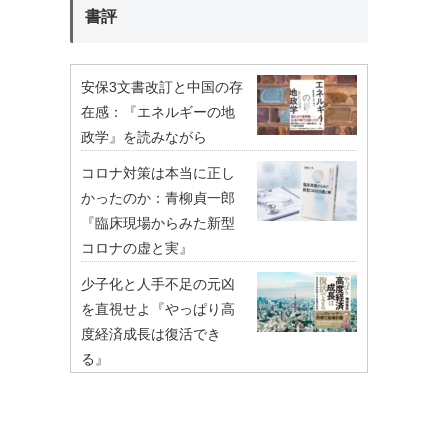
書評
安保3文書改訂と中国の存
在感：『エネルギーの地
政学』を読みながら
コロナ対策は本当に正し
かったのか：青柳貞一郎
『臨床現場からみた新型
コロナの虚と実』
少子化と人手不足の元凶
を直視せよ『やっぱり高
度経済成長は復活でき
る』