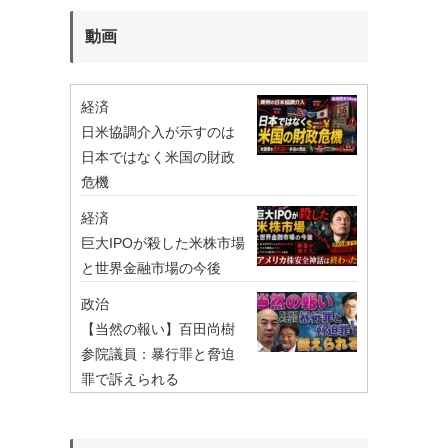
動画
経済
日米協調介入が示すのは
日本ではなく米国の財政
危機
経済
巨大IPOが殺した米株市場
と世界金融市場の今後
政治
【当然の報い】百田尚樹
参院議員：暴行罪と脅迫
罪で訴えられる