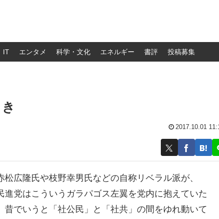
IT
エンタメ
科学・文化
エネルギー
書評
投稿募集
とき
2017.10.01 11:
赤松広隆氏や枝野幸男氏などの自称リベラル派が、
民進党はこういうガラパゴス左翼を党内に抱えていた
、昔でいうと「社公民」と「社共」の間をゆれ動いて