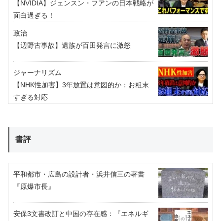
【NVIDIA】ジェンスン・フアンの日本戦略が
面白過ぎる！
政治
【辺野古事故】遺族が百田発言に激怒
ジャーナリズム
【NHK性加害】3年放置は意図的か：お粗末
すぎる対応
書評
平和都市・広島の設計者・浜井信三の著書
『原爆市長』
安保3文書改訂と中国の存在感：『エネルギ