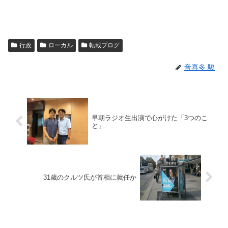
行政
ローカル
転載ブログ
音喜多 駿
早朝ラジオ生出演で心がけた「3つのこ
と」
31歳のクルツ氏が首相に就任か