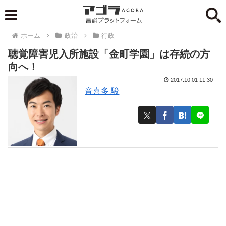
ホーム
政治
行政
聴覚障害児入所施設「金町学園」は存続の方
向へ！
2017.10.01 11:30
音喜多 駿