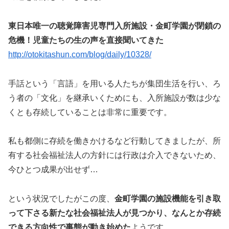
東日本唯一の聴覚障害児専門入所施設・金町学園が閉鎖の
危機！児童たちの生の声を直接聞いてきた
http://otokitashun.com/blog/daily/10328/
手話という「言語」を用いる人たちが集団生活を行い、ろ
う者の「文化」を継承いくためにも、入所施設が数は少な
くとも存続していることは非常に重要です。
私も都側に存続を働きかけるなど行動してきましたが、所
有する社会福祉法人の方針には行政は介入できないため、
今ひとつ成果が出せず…
という状況でしたがこの度、
金町学園の施設機能を引き取
って下さる新たな社会福祉法人が見つかり、なんとか存続
できる方向性で事態が動き始めた
ようです。